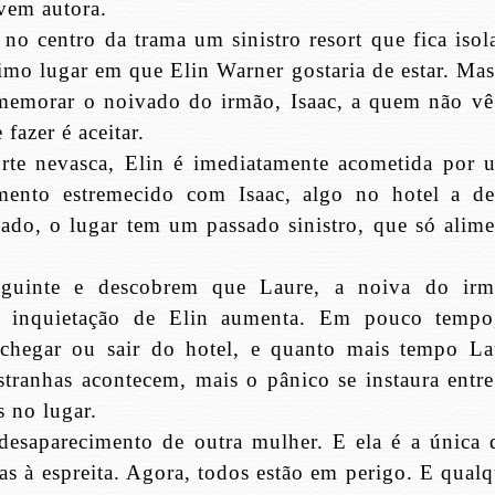
ovem autora.
 no centro da trama um sinistro resort que fica isol
timo lugar em que Elin Warner gostaria de estar. Mas
omemorar o noivado do irmão, Isaac, a quem não vê
fazer é aceitar.
te nevasca, Elin é imediatamente acometida por 
mento estremecido com Isaac, algo no hotel a de
ado, o lugar tem um passado sinistro, que só alime
guinte e descobrem que Laure, a noiva do irm
 a inquietação de Elin aumenta. Em pouco tempo
chegar ou sair do hotel, e quanto mais tempo La
stranhas acontecem, mais o pânico se instaura entre
 no lugar.
desaparecimento de outra mulher. E ela é a única 
ças à espreita. Agora, todos estão em perigo. E qual