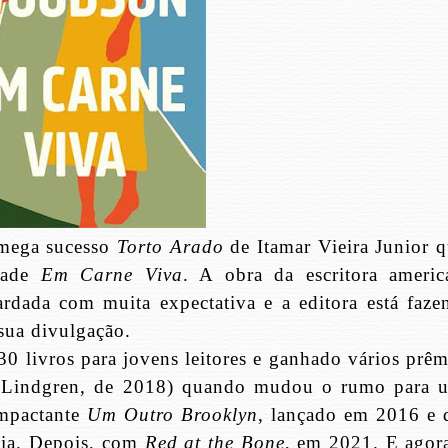
 mega sucesso
Torto Arado
de Itamar Vieira Junior q
idade
Em Carne Viva
. A obra da escritora americ
dada com muita expectativa e a editora está faze
sua divulgação.
0 livros para jovens leitores e ganhado vários prêm
d Lindgren, de 2018) quando mudou o rumo para 
impactante
Um Outro Brooklyn
, lançado em 2016 e 
via. Depois, com
Red at the Bone
, em 2021. E agora