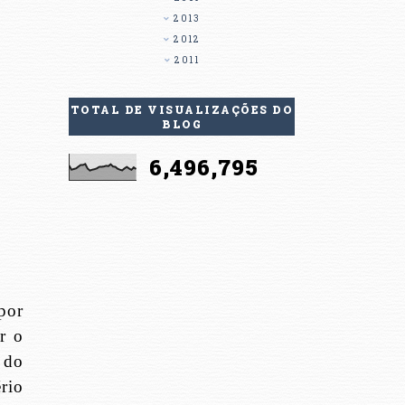
2013
2012
2011
TOTAL DE VISUALIZAÇÕES DO
BLOG
6,496,795
por
r o
 do
rio