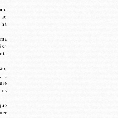
ado
 ao
 há
uma
ixa
nta
ão,
, a
ure
 os
que
quer