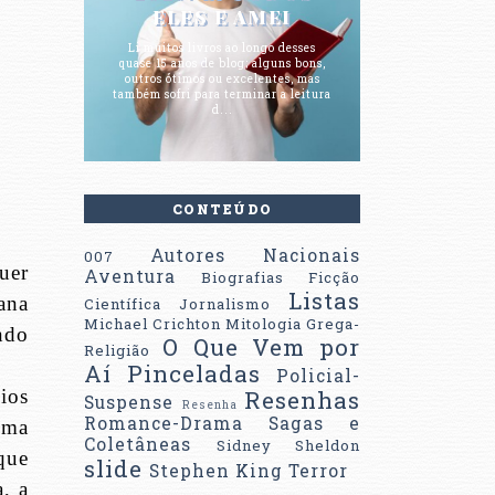
ELES E AMEI
Li muitos livros ao longo desses
quase 15 anos de blog; alguns bons,
outros ótimos ou excelentes, mas
também sofri para terminar a leitura
d...
CONTEÚDO
Autores Nacionais
007
uer
Aventura
Biografias
Ficção
Listas
ana
Científica
Jornalismo
Michael Crichton
Mitologia Grega-
ndo
O Que Vem por
Religião
Aí
Pinceladas
Policial-
Resenhas
ios
Suspense
Resenha
Romance-Drama
Sagas e
uma
Coletâneas
Sidney Sheldon
que
slide
Stephen King
Terror
, a