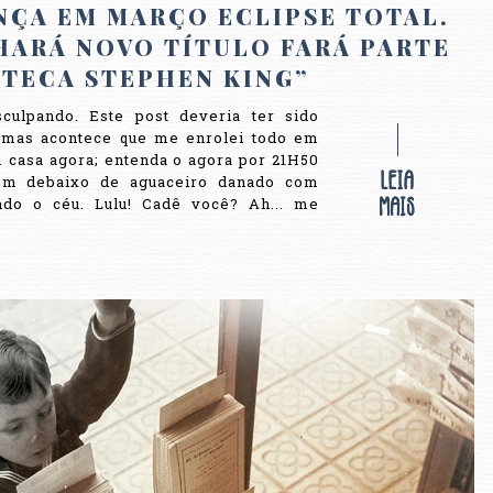
NÇA EM MARÇO ECLIPSE TOTAL.
HARÁ NOVO TÍTULO FARÁ PARTE
OTECA STEPHEN KING”
ulpando. Este post deveria ter sido
, mas acontece que me enrolei todo em
 casa agora; entenda o agora por 21H50
gem debaixo de aguaceiro danado com
ando o céu. Lulu! Cadê você? Ah... me