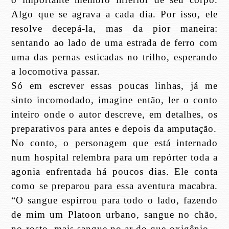
Algo que se agrava a cada dia. Por isso, ele
resolve decepá-la, mas da pior maneira:
sentando ao lado de uma estrada de ferro com
uma das pernas esticadas no trilho, esperando
a locomotiva passar.
Só em escrever essas poucas linhas, já me
sinto incomodado, imagine então, ler o conto
inteiro onde o autor descreve, em detalhes, os
preparativos para antes e depois da amputação.
No conto, o personagem que está internado
num hospital relembra para um repórter toda a
agonia enfrentada há poucos dias. Ele conta
como se preparou para essa aventura macabra.
“O sangue espirrou para todo o lado, fazendo
de mim um Platoon urbano, sangue no chão,
no rosto, mais sangue no ar do que oxigênio...