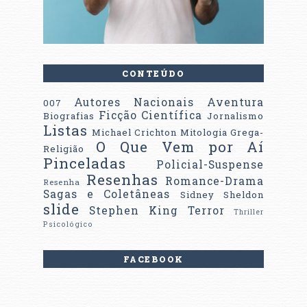
CONTEÚDO
Autores Nacionais
Aventura
007
Ficção Científica
Biografias
Jornalismo
Listas
Michael Crichton
Mitologia Grega-
O Que Vem por Aí
Religião
Pinceladas
Policial-Suspense
Resenhas
Romance-Drama
Resenha
Sagas e Coletâneas
Sidney Sheldon
slide
Stephen King
Terror
Thriller
Psicológico
FACEBOOK