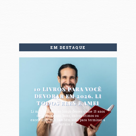
EM DESTAQUE
10 LIVROS PARA VOCÊ
DEVORAR EM 2026. LI
TODOS ELES E AMEI
Li muitos livros ao longo desses quase 15 anos
de blog; alguns bons, outros ótimos ou
excelentes, mas também sofri para terminar a
leitura d...