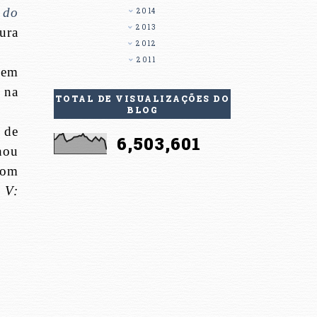
 do
2014
2013
ura
2012
2011
mem
 na
TOTAL DE VISUALIZAÇÕES DO
BLOG
 de
6,503,601
hou
com
 V: