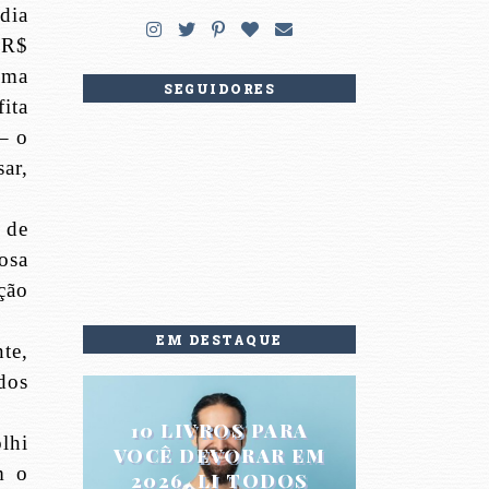
dia
“R$
uma
SEGUIDORES
ita
– o
sar,
 de
osa
ção
EM DESTAQUE
te,
dos
10 LIVROS PARA
lhi
VOCÊ DEVORAR EM
m o
2026. LI TODOS