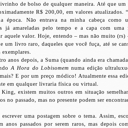
livrinho de bolso de qualquer maneira. Até que um 
roximadamente R$ 200,00, em valores atualizados. 
, na época. Não entrava na minha cabeça como 
s já amareladas pelo tempo e a capa com uma f
r aquele valor. Hoje, entendo – mas não muito (rs) 
de um livro raro, daqueles que você fuça, até se can
ês exemplares.
uatro anos depois, a Suma (quando ainda era chamada
ando
A Hora do Lobisomem
numa edição ultraluxu
r mais? E por um preço módico! Atualmente essa edi
e em qualquer livraria física ou virtual.
r King, existem muitos outros em situação semelhan
dos no passado, mas no presente podem ser encontra
’ escrever uma postagem sobre o tema. Assim, esco
em anos passados por serem raros, mas depois co