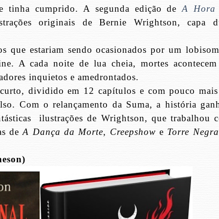
e tinha cumprido. A segunda edição de
A Hora
trações originais de Bernie Wrightson, capa d
natos que estariam sendo ocasionados por um lobiso
ine. A cada noite de lua cheia, mortes acontecem
adores inquietos e amedrontados.
curto, dividido em 12 capítulos e com pouco mais
olso. Com o relançamento da Suma, a história gan
tásticas
ilustrações de Wrightson, que trabalhou 
as de
A Dança da Morte
,
Creepshow
e
Torre Negra
heson)