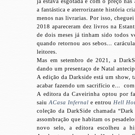
já estava esgotada e com o preço nas 
a fantástica e aterrorizante história
menos nas livrarias. Por isso, cheguei
2018 apareceram dez livros na Estant
de dois meses já tinham sido todos v
quando retornou aos sebos... carácul
leitores.
Mas em setembro de 2021, a DarkSid
dando um presentaço de Natal antecipa
A edição da Darkside está um show, ta
acabar fazendo um sacrifício e...
com
A editora da Caveirinha optou por f
saiu
ACasa Infernal
e entrou
Hell Ho
coleção da DarkSide chamada “Dark H
assombração que habitam os pesadelos
novo selo, a editora escolheu a h