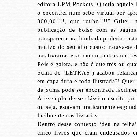
editora LPM Pockets. Queria aquele 
o encontrei num sebo virtual por ap
300,00!!!!, que roubo!!!!” Gritei
publicação de bolso com as página
transparente na lombada poderia custa
motivo do seu alto custo: tratava-se 
nas livrarias e só encontra dois ou tr
Pois é galera, e não é que três ou q
Suma de ‘LETRAS’) acabou relanç
em capa dura e toda ilustrada?! Que
da Suma pode ser encontrada facilment
À exemplo desse clássico escrito po
ou seja, estavam praticamente esgota
facilmente nas livrarias.
Dentro desse contexto ‘deu na telha
cinco livros que eram endeusados 