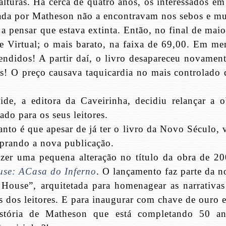
alturas. Há cerca de quatro anos, os interessados em
 criada por Matheson não a encontravam nos sebos e m
 a pensar que estava extinta. Então, no final de mai
e Virtual; o mais barato, na faixa de 69,00. Em me
endidos! A partir daí, o livro desapareceu novament
as! O preço causava taquicardia no mais controlado 
e, a editora da Caveirinha, decidiu relançar a o
do para os seus leitores.
nto é que apesar de já ter o livro da Novo Século, 
prando a nova publicação.
azer uma pequena alteração no título da obra de 20
use: ACasa do Inferno
. O lançamento faz parte da n
ouse”, arquitetada para homenagear as narrativas
 dos leitores. E para inaugurar com chave de ouro e
istória de Matheson que está completando 50 an