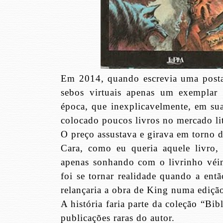
Em 2014, quando escrevia uma postag
sebos virtuais apenas um exemplar
época, que inexplicavelmente, em su
colocado poucos livros no mercado lit
O preço assustava e girava em torno
Cara, como eu queria aquele livro,
apenas sonhando com o livrinho véin
foi se tornar realidade quando a en
relançaria a obra de King numa ediçã
A história faria parte da coleção “Bi
publicações raras do autor.