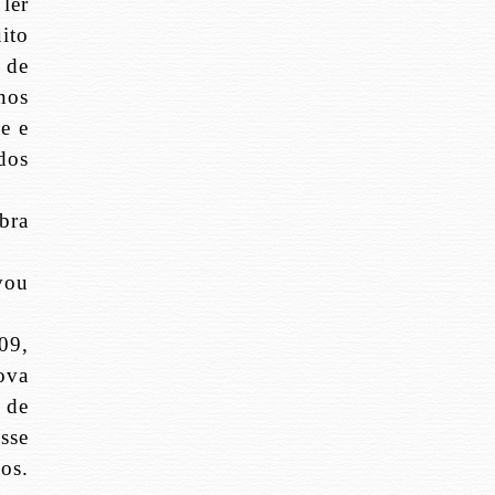
 ler
uito
o de
nos
e e
dos
bra
vou
09,
ova
 de
sse
os.