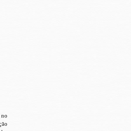
 no
ção