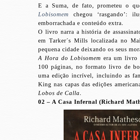
E a Suma, de fato, prometeu o qu
Lobisomem
chegou ‘rasgando’: ilus
emborrachada e conteúdo extra.
O livro narra a história de assassi
em Tarker´s Mills localizada no Ma
pequena cidade deixando os seus mor
A Hora do Lobisomem
era um livro 
100 páginas, no formato livro de b
uma edição incrível, incluindo as fan
King nas capas das edições american
Lobos de Calla
.
02 – A Casa Infernal (Richard Mat