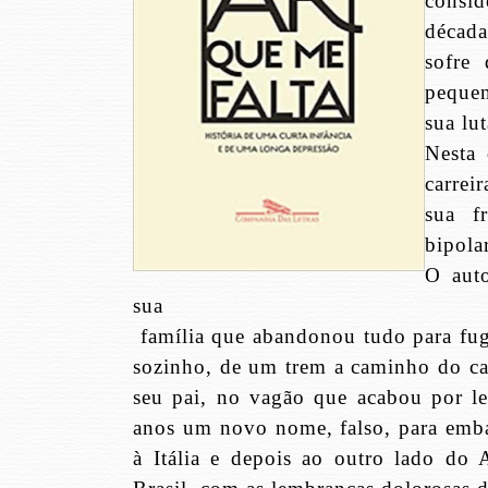
consid
décad
sofre
pequen
sua lut
Nesta 
carrei
sua f
bipola
O auto
sua
família que abandonou tudo para fugi
sozinho, de um trem a caminho do ca
seu pai, no vagão que acabou por lev
anos um novo nome, falso, para emba
à Itália e depois ao outro lado do 