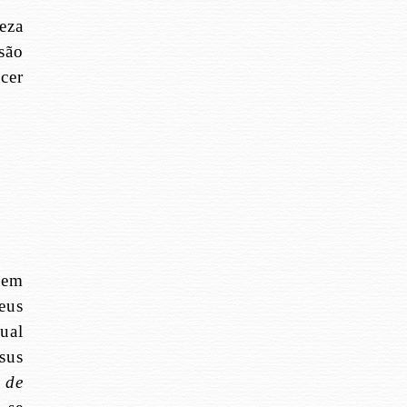
eza
são
cer
 em
eus
ual
sus
 de