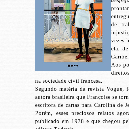
despej
pronta
entregu
de tra
injusti
vezes 
ela, d
Caribe.
Aos po
direit
na sociedade civil francesa.
Segundo matéria da revista Vogue, fo
autora brasileira que Françoise se tor
escritora de cartas para Carolina de 
Porém, esses preciosos relatos ag
publicado em 1978 e que chegou pela 