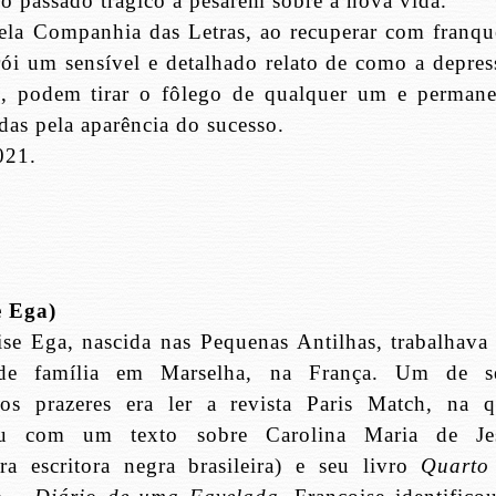
o passado trágico a pesarem sobre a nova vida.
ela Companhia das Letras, ao recuperar com franqu
ói um sensível e detalhado relato de como a depres
os, podem tirar o fôlego de qualquer um e permane
das pela aparência do sucesso.
021.
e Ega)
ise Ega, nascida nas Pequenas Antilhas, trabalhava
 de família em Marselha, na França. Um de s
os prazeres era ler a revista Paris Match, na q
ou com um texto sobre Carolina Maria de Je
ira escritora negra brasileira) e seu livro
Quarto