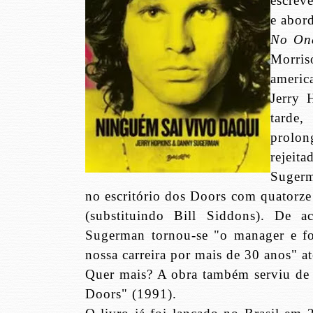
escrev
e abor
No One
Morris
america
Jerry 
tarde,
prolon
rejeita
Sugerm
no escritório dos Doors com quatorze
(substituindo Bill Siddons). De 
Sugerman tornou-se "o manager e fo
nossa carreira por mais de 30 anos" a
Quer mais? A obra também serviu de 
Doors" (1991).