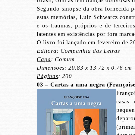
Brasil, com as lembranças dolorosas d
Segundo sinopse da obra fornecida p
estas memórias, Luiz Schwarcz constr
e os traumas, próprios e de terceir
latentes em existências por fora marca
O livro foi lançado em fevereiro de 2
Editora
: Companhia das Letras
Capa
: Comum
Dimensões
: 20.83 x 13.72 x 0.76 cm
Páginas
: 200
03 – Cartas a uma negra (François
Franço
casas
pequen
depar
(prime