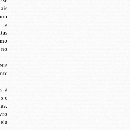
u-se
ais
iano
, a
itas
omo
 no
eus
nte
s à
us e
as.
ivro
ela