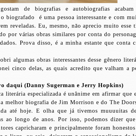
gostam de biografias e autobiografias acabam
 o biografado
é uma pessoa interessante e com mui
rem reveladas. Eu, mesmo, não aprecio muito esse t
ido por várias obras similares por conta do persona
udados. Prova disso, é a minha estante que conta 
cobri algumas obras interessantes desse gênero liter
nei cinco delas, as quais acredito que valham a p
ivo daqui (Danny Sugerman e Jerry Hopkins)
ca literária especializada é unânime em afirmar que 
é a melhor biografia de Jim Morrison e do The Doors
ada até hoje. E olha que já tivemos muuuuitas de
as ao longo de anos. Por isso, podemos dizer que
utores capricharam e principalmente foram honestos