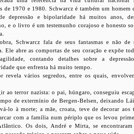
erada uma referência na vida cultural nacional 
as de 1970 e 1980. Schwarcz é também um homem 
 de depressão e bipolaridade há muitos anos, de
o, e o livro é um testemunho corajoso e honesto so
a.
obra, Schwarcz fala de seus fantasmas e não de 
ra. Ele abre as comportas de seu coração e expõe tod
ragilidade, contando detalhes sobre a depressã
ridade que enfrenta há muito tempo.
r revela vários segredos, entre os quais, envolve
r ao terror nazista: o pai, húngaro, conseguiu escap
mpo de extermínio de Bergen-Belsen, deixando Lái
á-lo à morte; a mãe, croata, teve de decorar aos t
rcar com a família num périplo que os levou prime
Atlântico. Os dois, André e Mirta, se encontraram