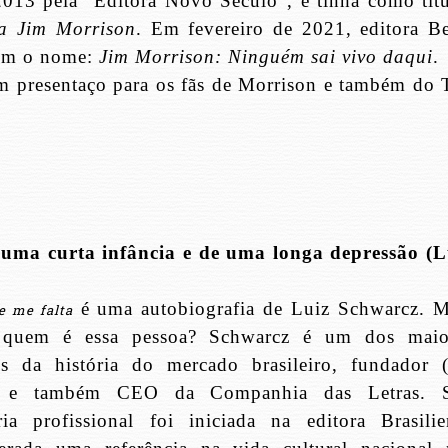
2013 pela “Editora Novo Século”, e tinha como títu
a Jim Morrison
. Em fevereiro de 2021, editora Be
 com o nome:
Jim Morrison: Ninguém sai vivo daqui
.
m presentaço para os fãs de Morrison e também do 
e uma curta infância e de uma longa depressão (L
é uma autobiografia de Luiz Schwarcz. M
e me falta
l quem é essa pessoa? Schwarcz é um dos maio
es da história do mercado brasileiro, fundador 
 e também CEO da Companhia das Letras. 
ória profissional foi iniciada na editora Brasilie