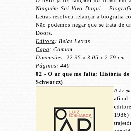
O livro já foi lançado no Brasil em 
Ninguém Sai Vivo Daqui – Biografi
Letras resolveu relançar a biografia
Não podemos negar que se trata de u
Doors.
Editora
: Belas Letras
Capa
: Comum
Dimensões
: 22.35 x 3.05 x 2.79 cm
Páginas
: 440
02 - O ar que me falta: História d
Schwarcz)
O Ar qu
afina
editor
1986)
trajet