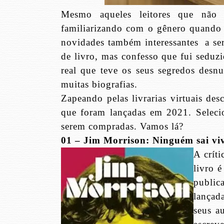
Mesmo aqueles leitores que não 
familiarizando com o gênero quando
novidades também interessantes
a se
de livro, mas confesso que fui seduz
real que teve os seus segredos desn
muitas biografias.
Zapeando pelas livrarias virtuais des
que foram lançadas em 2021. Selecio
serem compradas. Vamos lá?
01 – Jim Morrison: Ninguém sai v
A críti
livro 
public
lançad
seus a