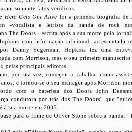
er o livro, ou seja, deixaram o sensacionalismo de l
daram somente fatos verídicos.
 Here Gets Out Alive
foi a primeira biografia de 
on -vocalista e letrista da banda de rock nor
na The Doors - escrita após a sua morte pelo jornal
Hopkins com informação adicional, acrescentada m
 por Danny Sugerman. Hopkins fez uma entrevi
gada com Morrison, mas o seu primeiro manuscrito 
do pelas principais editoras.
an, por sua vez, começou a trabalhar como assiste
 anos, e tornou-se o seu manager após Morrison mor
acordo com o baterista dos Doors John Densmo
rça condutora por trás dos The Doors" que "guio
té à sua morte em 2005.
base para o filme de Oliver Stone sobre a banda, "