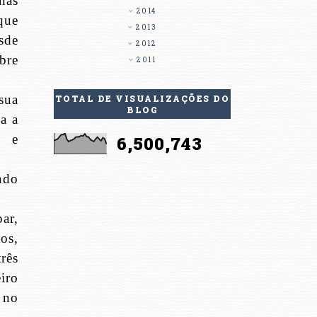
nas
2014
que
2013
sde
2012
bre
2011
sua
TOTAL DE VISUALIZAÇÕES DO
BLOG
a a
o e
6,500,743
ndo
ar,
os,
rês
iro
 no