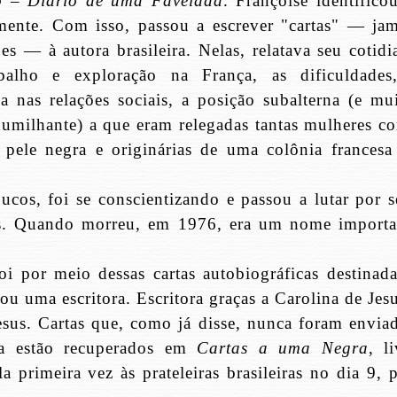
o – Diário de uma Favelada
. Françoise identifico
mente. Com isso, passou a escrever "cartas" — jam
es — à autora brasileira. Nelas, relatava seu cotid
balho e exploração na França, as dificuldades
ça nas relações sociais, a posição subalterna (e mu
humilhante) a que eram relegadas tantas mulheres c
e pele negra e originárias de uma colônia francesa
ucos, foi se conscientizando e passou a lutar por s
os. Quando morreu, em 1976, era um nome importa
i por meio dessas cartas autobiográficas destinada
nou uma escritora. Escritora graças a Carolina de Jes
Jesus. Cartas que, como já disse, nunca foram enviad
ora estão recuperados em
Cartas a uma Negra
, l
primeira vez às prateleiras brasileiras no dia 9, p