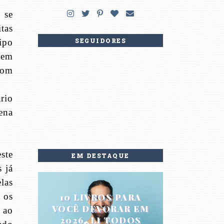
 se
tas
SEGUIDORES
ipo
gem
com
ário
ena
este
EM DESTAQUE
 já
las
 os
10 LIVROS PARA
VOCÊ DEVORAR EM
 ao
2026. LI TODOS