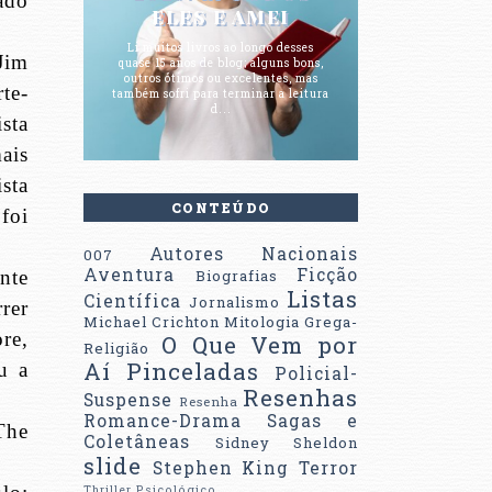
ado
ELES E AMEI
Li muitos livros ao longo desses
Jim
quase 15 anos de blog; alguns bons,
outros ótimos ou excelentes, mas
te-
também sofri para terminar a leitura
d...
ista
ais
sta
CONTEÚDO
foi
Autores Nacionais
007
Aventura
Ficção
nte
Biografias
Listas
Científica
Jornalismo
rer
Michael Crichton
Mitologia Grega-
re,
O Que Vem por
Religião
Aí
Pinceladas
u a
Policial-
Resenhas
Suspense
Resenha
Romance-Drama
Sagas e
The
Coletâneas
Sidney Sheldon
slide
Stephen King
Terror
Thriller Psicológico