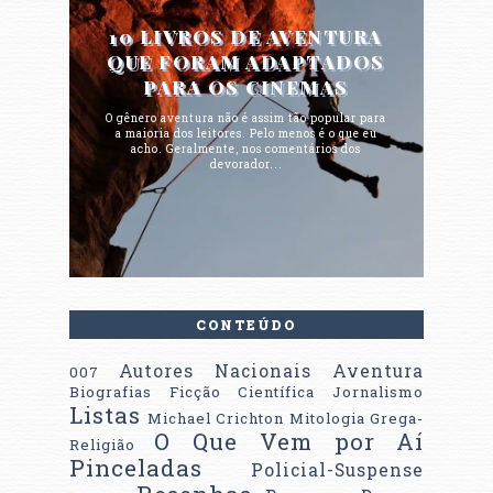
10 LIVROS DE AVENTURA
QUE FORAM ADAPTADOS
PARA OS CINEMAS
O gênero aventura não é assim tão popular para
a maioria dos leitores. Pelo menos é o que eu
acho. Geralmente, nos comentários dos
devorador...
CONTEÚDO
Autores Nacionais
Aventura
007
Biografias
Ficção Científica
Jornalismo
Listas
Michael Crichton
Mitologia Grega-
O Que Vem por Aí
Religião
Pinceladas
Policial-Suspense