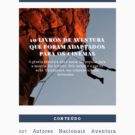
10 LIVROS DE AVENTURA
QUE FORAM ADAPTADOS
PARA OS CINEMAS
O gênero aventura não é assim tão popular para
a maioria dos leitores. Pelo menos é o que eu
acho. Geralmente, nos comentários dos
devorador...
CONTEÚDO
Autores Nacionais
Aventura
007