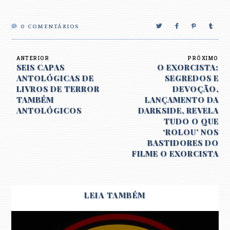
0
COMENTÁRIOS
ANTERIOR
PRÓXIMO
SEIS CAPAS
O EXORCISTA:
ANTOLÓGICAS DE
SEGREDOS E
LIVROS DE TERROR
DEVOÇÃO,
TAMBÉM
LANÇAMENTO DA
ANTOLÓGICOS
DARKSIDE, REVELA
TUDO O QUE
‘ROLOU’ NOS
BASTIDORES DO
FILME O EXORCISTA
LEIA TAMBÉM