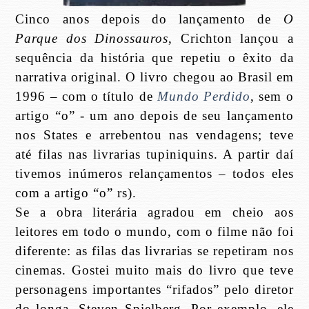
Cinco anos depois do lançamento de
O
Parque dos Dinossauros
, Crichton lançou a
sequência da história que repetiu o êxito da
narrativa original. O livro chegou ao Brasil em
1996 – com o título de
Mundo Perdido
, sem o
artigo “o” - um ano depois de seu lançamento
nos States e arrebentou nas vendagens; teve
até filas nas livrarias tupiniquins. A partir daí
tivemos inúmeros relançamentos – todos eles
com a artigo “o” rs).
Se a obra literária agradou em cheio aos
leitores em todo o mundo, com o filme não foi
diferente: as filas das livrarias se repetiram nos
cinemas. Gostei muito mais do livro que teve
personagens importantes “rifados” pelo diretor
do longa, Steven Spielberg. Por exemplo, ele