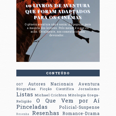
10 LIVROS DE AVENTURA
QUE FORAM ADAPTADOS
PARA OS CINEMAS
O gênero aventura não é assim tão popular para
a maioria dos leitores. Pelo menos é o que eu
acho. Geralmente, nos comentários dos
devorador...
CONTEÚDO
Autores Nacionais
Aventura
007
Biografias
Ficção Científica
Jornalismo
Listas
Michael Crichton
Mitologia Grega-
O Que Vem por Aí
Religião
Pinceladas
Policial-Suspense
Resenhas
Romance-Drama
Resenha