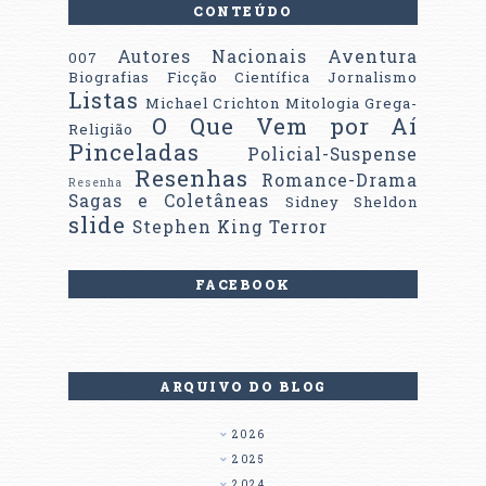
CONTEÚDO
Autores Nacionais
Aventura
007
Biografias
Ficção Científica
Jornalismo
Listas
Michael Crichton
Mitologia Grega-
O Que Vem por Aí
Religião
Pinceladas
Policial-Suspense
Resenhas
Romance-Drama
Resenha
Sagas e Coletâneas
Sidney Sheldon
slide
Stephen King
Terror
FACEBOOK
ARQUIVO DO BLOG
2026
2025
2024