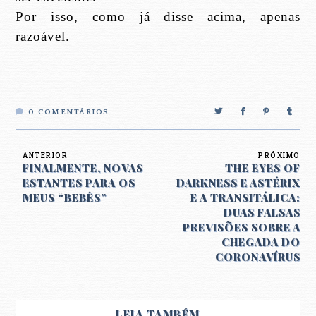
Por isso, como já disse acima, apenas
razoável.
0
COMENTÁRIOS
ANTERIOR
PRÓXIMO
FINALMENTE, NOVAS
THE EYES OF
ESTANTES PARA OS
DARKNESS E ASTÉRIX
MEUS “BEBÊS”
E A TRANSITÁLICA:
DUAS FALSAS
PREVISÕES SOBRE A
CHEGADA DO
CORONAVÍRUS
LEIA TAMBÉM