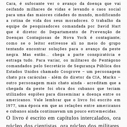
Cara, é sufocante ver o avanço da doença que vai
ceifando milhares de vidas e levando o caos social
para uma das maiores cidades do mundo, modificando
a rotina de vida dos seus moradores. O trabalho da
equipe de pesquisadores comandada por David Hart
que é diretor do Departamento de Prevenção de
Doenças Contagiosas de Nova York é contagiante;
como se o leitor estivesse ali no meio do grupo
tentando encontrar soluções para o avanço da peste
negra. Mas então... chega a parte conspiratória e
estraga tudo. Para variar, os militares do Pentágono
comandados pelo Secretário de Segurança Pública dos
Estados Unidos chamado Cosgrove – um personagem
chato pra caráculas - além do diretor da CIA, Marks –
outro personagem mais chato ainda - acreditam que a
chegada da peste foi obra dos cubanos que teriam
utilizados espiões para disseminar a doença entre os
americanos. Vale lembrar que o livro foi escrito em
1977, uma época em que as relações entre americanos
e cubanos ainda continuavam um pouco estremecidas.
O livro é escrito em capítulos intercalados, ora
núcleo dos cientistas, ora núcleo dos militares.