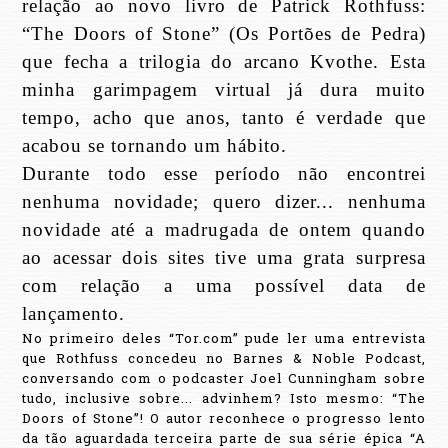
relação ao novo livro de Patrick Rothfuss:
“The Doors of Stone” (Os Portões de Pedra)
que fecha a trilogia do arcano Kvothe. Esta
minha garimpagem virtual já dura muito
tempo, acho que anos, tanto é verdade que
acabou se tornando um hábito.
Durante todo esse período não encontrei
nenhuma novidade; quero dizer... nenhuma
novidade até a madrugada de ontem quando
ao acessar dois sites tive uma grata surpresa
com relação a uma possível data de
lançamento.
No primeiro deles “Tor.com” pude ler uma entrevista
que Rothfuss concedeu no Barnes & Noble Podcast,
conversando com o podcaster Joel Cunningham sobre
tudo, inclusive sobre... advinhem? Isto mesmo: “The
Doors of Stone”! O autor reconhece o progresso lento
da tão aguardada terceira parte de sua série épica “A