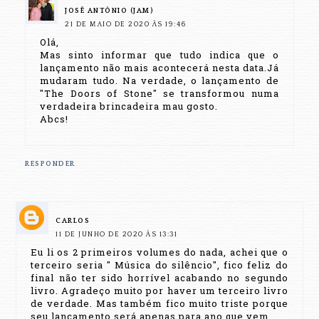
JOSÉ ANTÔNIO (JAM)
21 DE MAIO DE 2020 ÀS 19:46
Olá,
Mas sinto informar que tudo indica que o
lançamento não mais acontecerá nesta data.Já
mudaram tudo. Na verdade, o lançamento de
"The Doors of Stone" se transformou numa
verdadeira brincadeira mau gosto.
Abcs!
RESPONDER
CARLOS
11 DE JUNHO DE 2020 ÀS 13:31
Eu li os 2 primeiros volumes do nada, achei que o
terceiro seria " Música do silêncio", fico feliz do
final não ter sido horrível acabando no segundo
livro. Agradeço muito por haver um terceiro livro
de verdade. Mas também fico muito triste porque
seu lançamento será apenas para ano que vem.