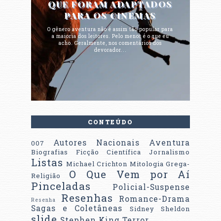
QUE FORAM ADAPTADOS
PARA OS CINEMAS
O gênero aventura não é assim tão popular para
a maioria dos leitores. Pelo menos é o que eu
acho. Geralmente, nos comentários dos
devorador...
CONTEÚDO
Autores Nacionais
Aventura
007
Biografias
Ficção Científica
Jornalismo
Listas
Michael Crichton
Mitologia Grega-
O Que Vem por Aí
Religião
Pinceladas
Policial-Suspense
Resenhas
Romance-Drama
Resenha
Sagas e Coletâneas
Sidney Sheldon
slide
Stephen King
Terror