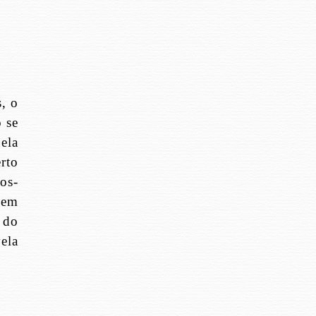
, o
 se
ela
rto
os-
mem
 do
ela