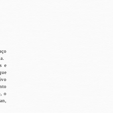
aço
a.
s e
que
ivo
nto
, o
an,