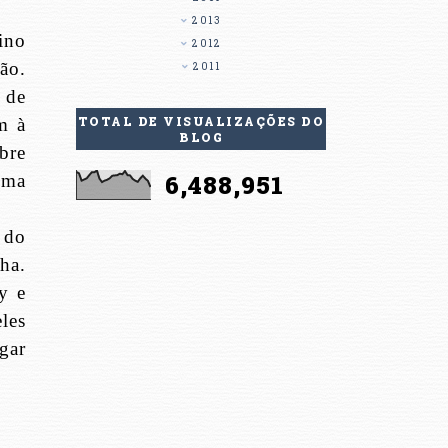
2013
ino
2012
ão.
2011
 de
TOTAL DE VISUALIZAÇÕES DO
m à
BLOG
bre
6,488,951
uma
 do
ha.
y e
les
gar