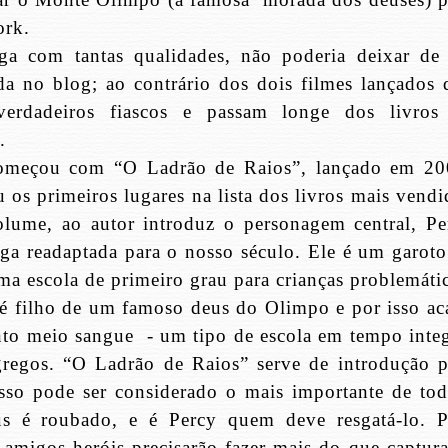
ork.
a com tantas qualidades, não poderia deixar de 
da no blog; ao contrário dos dois filmes lançados 
verdadeiros fiascos e passam longe dos livros
.
omeçou com “O Ladrão de Raios”, lançado em 20
 os primeiros lugares na lista dos livros mais vendi
ume, ao autor introduz o personagem central, Pe
ga readaptada para o nosso século. Ele é um garoto
a escola de primeiro grau para crianças problemátic
 é filho de um famoso deus do Olimpo e por isso ac
nto meio sangue
- um tipo de escola em tempo integ
gregos. “O Ladrão de Raios” serve de introdução p
isso pode ser considerado o mais importante de tod
us é roubado, e é Percy quem deve resgatá-lo. P
 amigos heróis precisarão fazer mais do que captura