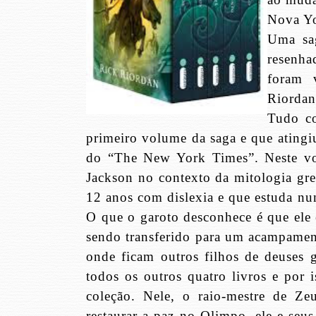
Nova Y
Uma sag
resenha
foram 
Riordan
Tudo c
primeiro volume da saga e que atingiu
do “The New York Times”. Neste vol
Jackson no contexto da mitologia gre
12 anos com dislexia e que estuda num
O que o garoto desconhece é que ele
sendo transferido para um acampame
onde ficam outros filhos de deuses 
todos os outros quatro livros e por 
coleção. Nele, o raio-mestre de Ze
restaurar a paz no Olimpo, ele e seus