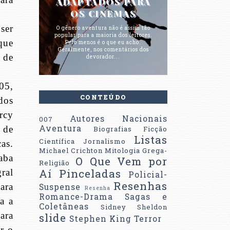
ADAPTADOS PARA
OS CINEMAS
ser
O gênero aventura não é assim tão
popular para a maioria dos leitores.
que
Pelo menos é o que eu acho.
Geralmente, nos comentários dos
 de
devorador...
05,
CONTEÚDO
dos
rcy
Autores Nacionais
007
Aventura
 de
Biografias
Ficção
Listas
Científica
Jornalismo
as.
Michael Crichton
Mitologia Grega-
aba
O Que Vem por
Religião
Aí
Pinceladas
ral
Policial-
Resenhas
ara
Suspense
Resenha
Romance-Drama
Sagas e
a a
Coletâneas
Sidney Sheldon
ara
slide
Stephen King
Terror
r o