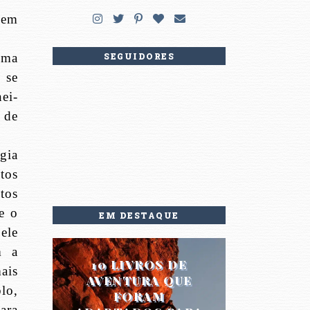
dem
uma
SEGUIDORES
 se
ei-
 de
gia
tos
tos
e o
EM DESTAQUE
 ele
m a
10 LIVROS DE
ais
AVENTURA QUE
lo,
FORAM
ara