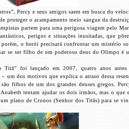
ros”, Percy e seus amigos saem em busca do veloc
 de proteger o acampamento meio sangue da destruiç
campistas partem para uma perigosa viagem pelo Mar
ntásticos, perigos e situações inusitadas, que põe
 porém, o herói precisará confrontar um mistério so
onar se ser filho de um poderoso deus do Olimpo é 
 Titã” foi lançado em 2007, quatro anos antes
 – um dos motivos que explica o atraso dessa resen
são filhos de um dos grandes deuses gregos. Perc
a Anabeth tentam ajudar os dois irmãos, mas o que e
 um plano de Cronos (Senhor dos Titãs) para se vin