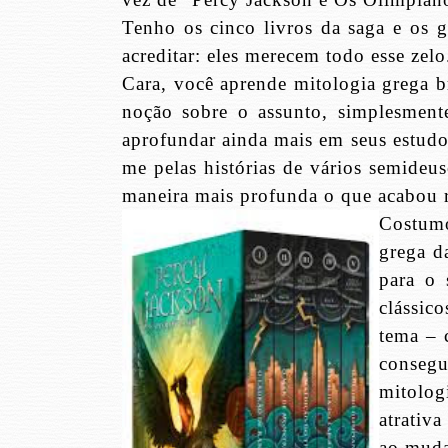
Tenho os cinco livros da saga e os 
acreditar: eles merecem todo esse zelo
Cara, você aprende mitologia grega b
noção sobre o assunto, simplesment
aprofundar ainda mais em seus estudo
me pelas histórias de vários semideus
maneira mais profunda o que acabou 
Costum
grega d
para o
clássic
tema – 
conseg
mitolog
atrativ
ao muda