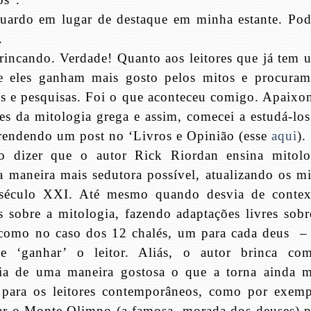
guardo em lugar de destaque em minha estante. Po
.
rincando. Verdade! Quanto aos leitores que já tem 
e eles ganham mais gosto pelos mitos e procuram
s e pesquisas. Foi o que aconteceu comigo. Apaixon
es da mitologia grega e assim, comecei a estudá-los
rendendo um post no ‘Livros e Opinião (esse
aqui
).
o dizer que o autor Rick Riordan ensina mitolo
a maneira mais sedutora possível, atualizando os mi
 século XXI. Até mesmo quando desvia de contex
os sobre a mitologia, fazendo adaptações livres sobr
como no caso dos 12 chalés, um para cada deus
–
ue ‘ganhar’ o leitor. Aliás, o autor brinca co
ia de uma maneira gostosa o que a torna ainda m
a para os leitores contemporâneos, como por exemp
r o Monte Olimpo (a famosa
morada dos deuses) p