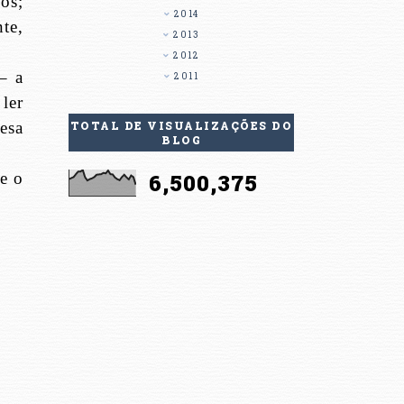
os;
2014
te,
2013
2012
– a
2011
ler
esa
TOTAL DE VISUALIZAÇÕES DO
BLOG
e o
6,500,375