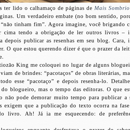
ós ter lido o calhamaço de páginas de
Mais Sombrio
ginas. Um verdadeiro embate (no bom sentido, por
e “não tinham fim”. Agora imagine, você brigando 
 cima tendo a obrigação de ler outros livros – i
a depois publicar as resenhas em seu blog. Cara, i
er. O que estou querendo dizer é que o prazer da lei
e.
 tiozão King me coloquei no lugar de alguns bloguei
viam de brindes: “pacotaços” de obras literárias, ma
odo esse “pacotaço” e depois resenha-lo. Detalhe
o do blogueiro, mas o tempo das editoras. O que es
ro não pode demorar muito tempo para publicar a 
as exigem que a publicação do texto ocorra na fase
o livro. Ah! Já ia me esquecendo: de preferênc
logueiros enquanto desfrutava o prazer de sabor