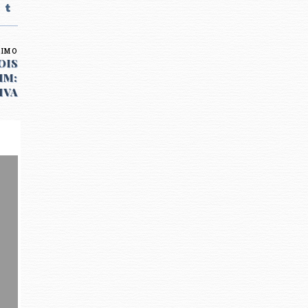
XIMO
OIS
IM:
IVA