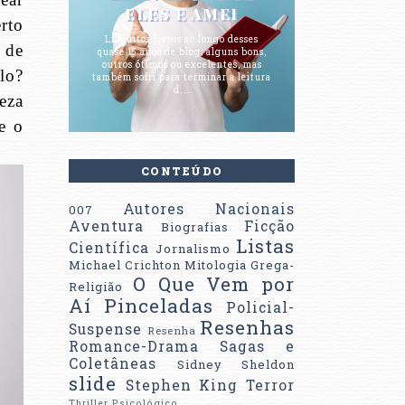
ELES E AMEI
rto
Li muitos livros ao longo desses
 de
quase 15 anos de blog; alguns bons,
outros ótimos ou excelentes, mas
lo?
também sofri para terminar a leitura
d...
eza
e o
CONTEÚDO
Autores Nacionais
007
Aventura
Ficção
Biografias
Listas
Científica
Jornalismo
Michael Crichton
Mitologia Grega-
O Que Vem por
Religião
Aí
Pinceladas
Policial-
Resenhas
Suspense
Resenha
Romance-Drama
Sagas e
Coletâneas
Sidney Sheldon
slide
Stephen King
Terror
Thriller Psicológico