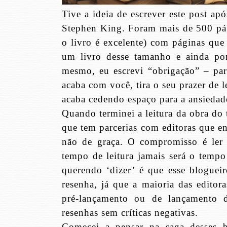
Tive a ideia de escrever este post ap
Stephen King. Foram mais de 500 pá
o livro é excelente) com páginas qu
um livro desse tamanho e ainda por
mesmo, eu escrevi “obrigação” – par
acaba com você, tira o seu prazer de l
acaba cedendo espaço para a ansiedad
Quando terminei a leitura da obra do
que tem parcerias com editoras que en
não de graça. O compromisso é ler t
tempo de leitura jamais será o temp
querendo ‘dizer’ é que esse bloguei
resenha, já que a maioria das editor
pré-lançamento ou de lançamento d
resenhas sem críticas negativas.
Comecei a pensar na saga desses b