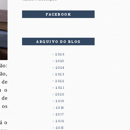
FACEBOOK
ARQUIVO DO BLOG
2026
2025
ão:
2024
ão,
2023
 de
2022
2021
m o
2020
 de
2019
 os
2018
2017
já o
2016
2015