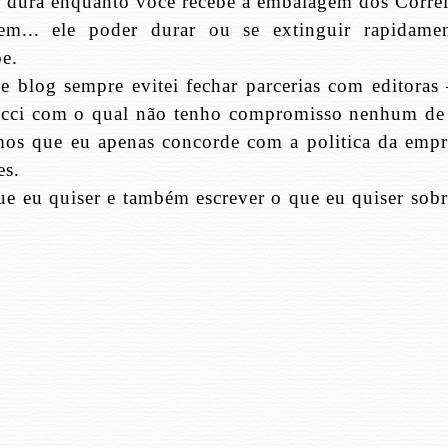
le dura enquanto você recebe a embalagem dos Correi
m... ele poder durar ou se extinguir rapidamen
e.
e blog sempre evitei fechar parcerias com editoras 
ecci com o qual não tenho compromisso nenhum de 
amos que eu apenas concorde com a politica da empr
es.
ue eu quiser e também escrever o que eu quiser sobr