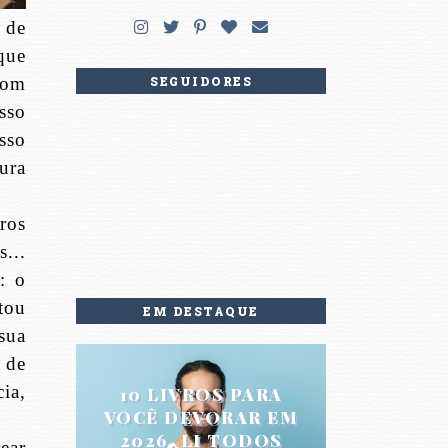
de
que
SEGUIDORES
com
sso
sso
tura
ros
s...
: o
tou
EM DESTAQUE
sua
 de
ia,
10 LIVROS PARA
VOCÊ DEVORAR EM
2026. LI TODOS
ear