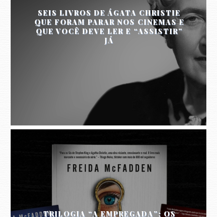
SEIS LIVROS DE ÁGATA CHRISTIE
QUE FORAM PARAR NOS CINEMAS E
QUE VOCÊ DEVE LER E “ASSISTIR”
JÁ
TRILOGIA “A EMPREGADA”: OS