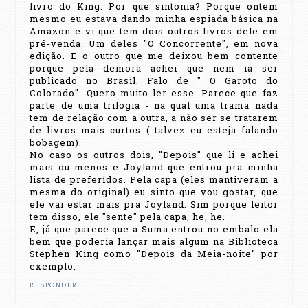
livro do King. Por que sintonia? Porque ontem
mesmo eu estava dando minha espiada básica na
Amazon e vi que tem dois outros livros dele em
pré-venda. Um deles "O Concorrente", em nova
edição. E o outro que me deixou bem contente
porque pela demora achei que nem ia ser
publicado no Brasil. Falo de " O Garoto do
Colorado". Quero muito ler esse. Parece que faz
parte de uma trilogia - na qual uma trama nada
tem de relação com a outra, a não ser se tratarem
de livros mais curtos ( talvez eu esteja falando
bobagem).
No caso os outros dois, "Depois" que li e achei
mais ou menos e Joyland que entrou pra minha
lista de preferidos. Pela capa (eles mantiveram a
mesma do original) eu sinto que vou gostar, que
ele vai estar mais pra Joyland. Sim porque leitor
tem disso, ele "sente" pela capa, he, he.
E, já que parece que a Suma entrou no embalo ela
bem que poderia lançar mais algum na Biblioteca
Stephen King como "Depois da Meia-noite" por
exemplo.
RESPONDER