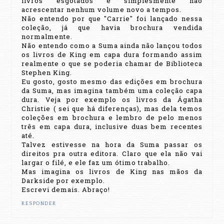
livros esgotados e simplesmente não
acrescentar nenhum volume novo a tempos.
Não entendo por que "Carrie" foi lançado nessa
coleção, já que havia brochura vendida
normalmente.
Não entendo como a Suma ainda não lançou todos
os livros de King em capa dura formando assim
realmente o que se poderia chamar de Biblioteca
Stephen King.
Eu gosto, gosto mesmo das edições em brochura
da Suma, mas imagina também uma coleção capa
dura. Veja por exemplo os livros da Ágatha
Christie ( sei que há diferenças), mas dela temos
coleções em brochura e lembro de pelo menos
três em capa dura, inclusive duas bem recentes
até.
Talvez estivesse na hora da Suma passar os
direitos pra outra editora. Claro que ela não vai
largar o filé, e ele faz um ótimo trabalho.
Mas imagina os livros de King nas mãos da
Darkside por exemplo.
Escrevi demais. Abraço!
RESPONDER