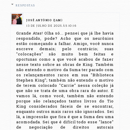
RESPOSTAS
JOSÉ ANTÔNIO (JAM)
13 DE JULHO DE 2025 ÀS 10:16
Grande Atas! Olha só... pensei que já lhe havia
respondido, pode? Acho que os neurônios
estão começando a falhar. Amigo, você nunca
escreve demais; pelo contrário; suas
"colocações" são muito bem feitas e
oportunas como a que você acabou de fazer
nesse texto sobre as obras de King. Também
não entendo o motivo da Suma ter parado com
os relançamentos raros em sua "Biblioteca
Stephen King"; também não entendo o motivo
de terem colocado "Carrie" nessa coleção já
que não se trata de uma obra rara do autor. E
vamos lá, como você, também não entendo
porque são relançados tantos livros do Tio
King considerados fáceis de se encontrar,
enquanto outros mais raros são ignorados. Sei
lá, a impressão que fica é que a Suma deu uma
acomodada. Sei que é difícil todo esse "lance"
de negociação de direitos autorais