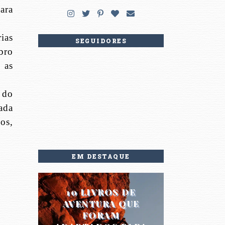
ara
ias
SEGUIDORES
bro
 as
 do
ada
os,
EM DESTAQUE
10 LIVROS DE
AVENTURA QUE
FORAM