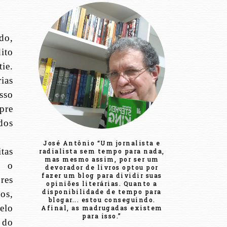
do,
ito
ie.
ias
sso
pre
dos
José Antônio “Um jornalista e
tas
radialista sem tempo para nada,
mas mesmo assim, por ser um
o o
devorador de livros optou por
fazer um blog para dividir suas
res
opiniões literárias. Quanto a
disponibilidade de tempo para
os,
blogar... estou conseguindo.
elo
Afinal, as madrugadas existem
para isso.”
 do