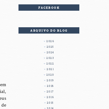
FACEBOOK
ARQUIVO DO BLOG
2026
2025
2024
2023
2022
2021
2020
2019
 em
2018
al,
2017
eus
2016
2015
 de
2014