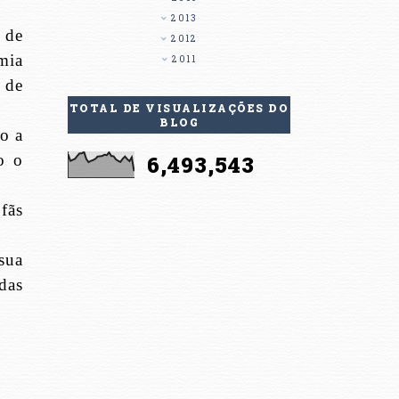
2013
 de
2012
mia
2011
 de
TOTAL DE VISUALIZAÇÕES DO
BLOG
o a
o o
6,493,543
fãs
sua
das