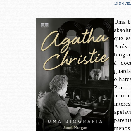
13 NOVE
Uma bi
absolu
que es
Após a
biogra
à doc
guard
olhare
Por i
inform
inter
apela
paren
menos