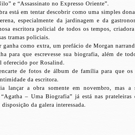
Nilo” e “Assassinato no Expresso Oriente”.
bra está em tentar descobrir como uma simples dona
erena, especialmente da jardinagem e da gastrono
osa escritora policial de todos os tempos, criadora
s tramas policiais.
ler ganha como extra, um prefácio de Morgan narrand
tha para que escrevesse sua biografia, além de tod
l oferecido por Rosalind.
carte de fotos de álbum de família para que os 
ntimidade da escritora.
eria lançar a obra somente em novembro, mas a 
e “Agatha – Uma Biografia” já está nas prateleiras 
à disposição da galera interessada.