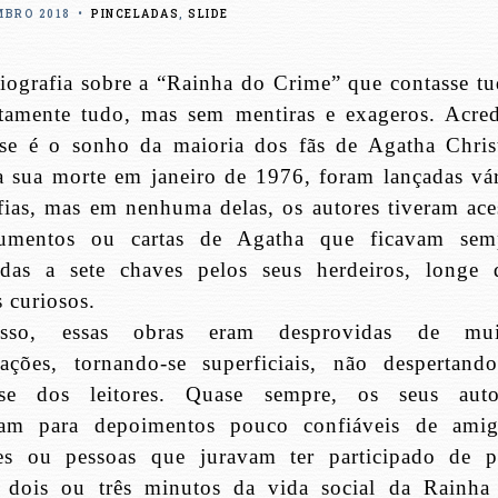
MBRO 2018
•
PINCELADAS
,
SLIDE
ografia sobre a “Rainha do Crime” que contasse tu
tamente tudo, mas sem mentiras e exageros. Acred
se é o sonho da maioria dos fãs de Agatha Christ
 sua morte em janeiro de 1976, foram lançadas vár
fias, mas em nenhuma delas, os autores tiveram ace
umentos ou cartas de Agatha que ficavam sem
adas a sete chaves pelos seus herdeiros, longe 
s curiosos.
sso, essas obras eram desprovidas de mui
ações, tornando-se superficiais, não despertand
esse dos leitores. Quase sempre, os seus auto
vam para depoimentos pouco confiáveis de amig
tes ou pessoas que juravam ter participado de p
 dois ou três minutos da vida social da Rainha