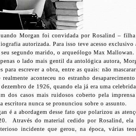
ando Morgan foi convidada por Rosalind – filha
iografia autorizada. Para isso teve acesso exclusivo
de seu segundo marido, o arqueólogo Max Mallowan.
apenas o lado mais gentil da antológica autora, Mor
 para escrever a obra, entre as quais: não mascarar
 realmente aconteceu no estranho desaparecimento
 dezembro de 1926, quando ela já era uma celebrida
um dos casos mais ruidosos coberto pela imprensa
a escritora nunca se pronunciou sobre o assunto.
an é a abordagem desse fato que polarizou as atenç
920.
Através do material cedido por Rosalind, ela 
erioso incidente que gerou, na época, várias teor