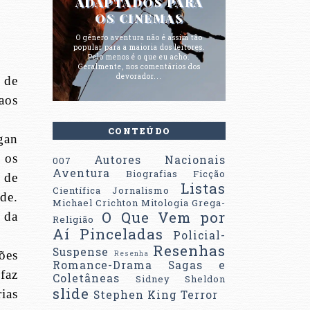
ADAPTADOS PARA
OS CINEMAS
O gênero aventura não é assim tão
popular para a maioria dos leitores.
Pelo menos é o que eu acho.
Geralmente, nos comentários dos
devorador...
 de
 aos
CONTEÚDO
gan
 os
Autores Nacionais
007
Aventura
Biografias
Ficção
 de
Listas
Científica
Jornalismo
de.
Michael Crichton
Mitologia Grega-
O Que Vem por
 da
Religião
Aí
Pinceladas
Policial-
Resenhas
Suspense
ões
Resenha
Romance-Drama
Sagas e
faz
Coletâneas
Sidney Sheldon
slide
ias
Stephen King
Terror