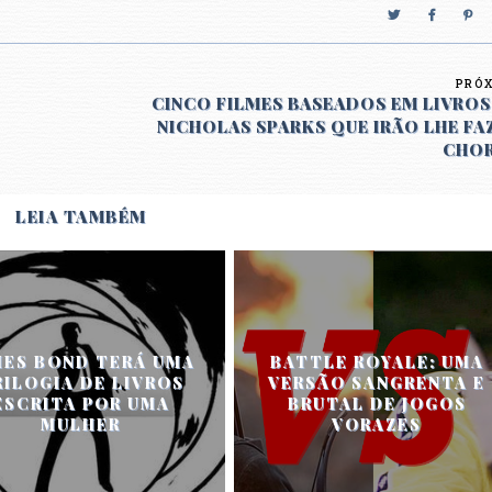
PRÓ
CINCO FILMES BASEADOS EM LIVROS
NICHOLAS SPARKS QUE IRÃO LHE FA
CHO
LEIA TAMBÉM
MES BOND TERÁ UMA
BATTLE ROYALE: UMA
RILOGIA DE LIVROS
VERSÃO SANGRENTA E
ESCRITA POR UMA
BRUTAL DE JOGOS
MULHER
VORAZES