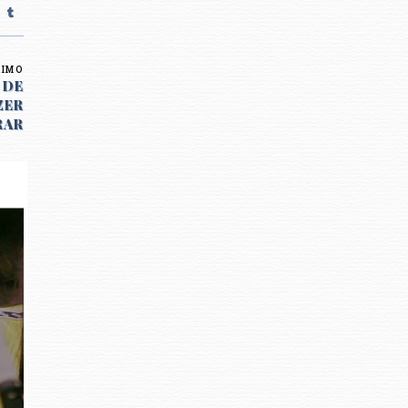
XIMO
 DE
ZER
RAR