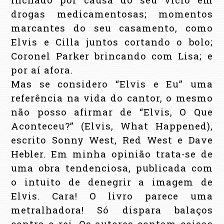
drogas medicamentosas; momentos
marcantes do seu casamento, como
Elvis e Cilla juntos cortando o bolo;
Coronel Parker brincando com Lisa; e
por aí afora.
Mas se considero “Elvis e Eu” uma
referência na vida do cantor, o mesmo
não posso afirmar de “Elvis, O Que
Aconteceu?”
(Elvis, What Happened),
escrito Sonny West, Red West e Dave
Hebler.
Em minha opinião trata-se de
uma obra tendenciosa, publicada com
o intuito de denegrir a imagem de
Elvis. Cara! O livro parece uma
metralhadora! Só dispara balaços
contra o rei. Os autores contam coisas