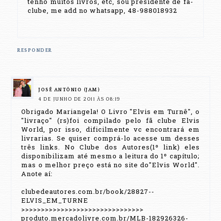
tenho muitos livros, etc, sou presidente de fã-
clube, me add no whatsapp, 48-988018932
RESPONDER
JOSÉ ANTÔNIO (JAM)
4 DE JUNHO DE 2011 ÀS 08:19
Obrigado Mariangela! O Livro "Elvis em Turnê", o
"livraço" (rs)foi compilado pelo fã clube Elvis
World, por isso, dificilmente vc encontrará em
livrarias. Se quiser comprá-lo acesse um desses
três links. No Clube dos Autores(1º link) eles
disponibilizam até mesmo a leitura do 1º capítulo;
mas o melhor preço está no site do"Elvis World".
Anote aí:
clubedeautores.com.br/book/28827--
ELVIS_EM_TURNE
>>>>>>>>>>>>>>>>>>>>>>>>>>>>>>>
produto.mercadolivre.com.br/MLB-182926326-