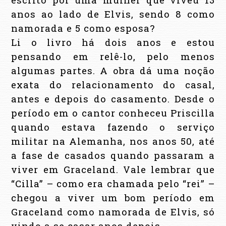
anos ao lado de Elvis, sendo 8 como
namorada e 5 como esposa?
Li o livro há dois anos e estou
pensando em relê-lo, pelo menos
algumas partes. A obra dá uma noção
exata do relacionamento do casal,
antes e depois do casamento. Desde o
período em o cantor conheceu Priscilla
quando estava fazendo o serviço
militar na Alemanha, nos anos 50, até
a fase de casados quando passaram a
viver
em Graceland. Vale
lembrar que
“Cilla” – como era chamada pelo “rei” –
chegou a viver um bom período em
Graceland como namorada de Elvis, só
vindo a se casar anos depois.