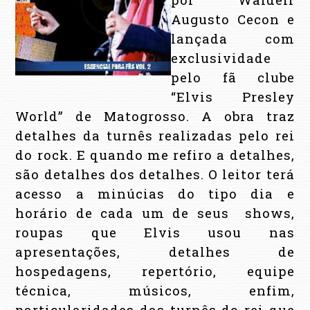
Augusto Cecon e
lançada com
exclusividade
pelo fã clube
“Elvis Presley
World” de Matogrosso. A obra traz
detalhes da turnês realizadas pelo rei
do rock. E quando me refiro a detalhes,
são detalhes dos detalhes. O leitor terá
acesso a minúcias do tipo dia e
horário de cada um de seus
shows,
roupas que Elvis usou nas
apresentações, detalhes de
hospedagens, repertório, equipe
técnica, músicos, enfim,
particularidades das turnês do rei que