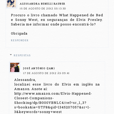
ALESSANDRA BENELLI RAUBER
15 DE AGOSTO DE 2012 ÀS 13:30
Procuro o livro chamado What Happened de Red
e Sonny West, ex seguranças de Elvis Presley.
Saberia me informar onde posso encontrá-lo?
Obrigada
RESPONDER
RESPOSTAS
JOSÉ ANTÔNIO (JAM)
17 DE AGOSTO DE 2012 ÀS 09:41
Alessandra,
localizei esse livro do Elvis em inglês na
Amazon. Anote aí:
http://www.amazon.com/Elvis-Happened-
Closest-Companions-
Shocking/dp/B000YBNLC4/ref=sr_1_3?
s=books&ie=UTF8&qid=1345207057&sr=1-
3&keywords=sonny+west