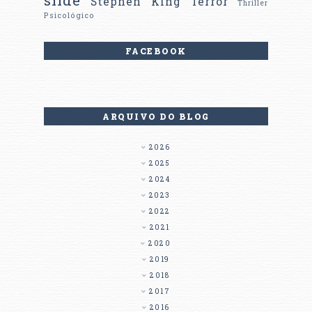
slide
Stephen King
Terror
Thriller
Psicológico
FACEBOOK
ARQUIVO DO BLOG
2026
2025
2024
2023
2022
2021
2020
2019
2018
2017
2016