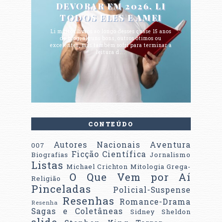
DEVORAR EM 2026. LI
TODOS ELES E AMEI
Li muitos livros ao longo desses quase 15 anos
de blog; alguns bons, outros ótimos ou
excelentes, mas também sofri para terminar a
leitura d...
CONTEÚDO
Autores Nacionais
Aventura
007
Ficção Científica
Biografias
Jornalismo
Listas
Michael Crichton
Mitologia Grega-
O Que Vem por Aí
Religião
Pinceladas
Policial-Suspense
Resenhas
Romance-Drama
Resenha
Sagas e Coletâneas
Sidney Sheldon