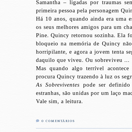
Samantha – ligadas por traumas sem
primeira pessoa pela personagem Qui
Há 10 anos, quando ainda era uma est
os seus melhores amigos para um chal
Pine. Quincy retornou sozinha. Ela f
bloqueio na memória de Quincy não 
horripilante, e agora a jovem tenta 
daquilo que viveu. Ou sobreviveu ...
Mas quando algo terrível acontece
procura Quincy trazendo à luz os seg
As Sobreviventes
pode ser definido
estranhas, são unidas por um laço ma
Vale sim, a leitura.
0
COMENTÁRIOS