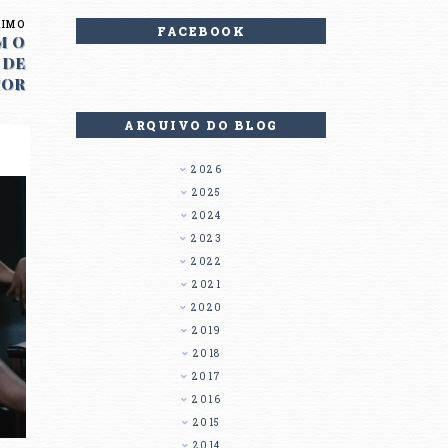
XIMO
FACEBOOK
M O
 DE
TOR
ARQUIVO DO BLOG
2026
2025
2024
2023
2022
2021
2020
2019
2018
2017
2016
2015
2014