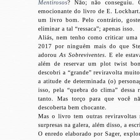
Mentirosos
? Não; não conseguiu. 
emocionante do livro de E. Lockhart
um livro bom. Pelo contrário, goste
eliminar a tal “ressaca”; apenas isso.
Aliás, nem tenho como criticar uma o
2017 por ninguém mais do que Step
adorou
As Sobreviventes
. E ele esta
além de reservar um plot twist bo
descobri a “grande” reviravolta muito
a atitude de determinada (o) persona
isso, pela “quebra do clima” dessa 
tanto. Mas torço para que você nã
descoberta bem chocante.
Mas o livro tem outras reviravolta
surpresas na galera, além disso, a esc
O enredo elaborado por Sager, explor