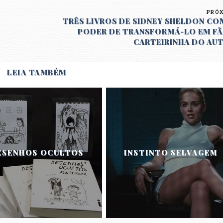
PRÓ
TRÊS LIVROS DE SIDNEY SHELDON CO
PODER DE TRANSFORMÁ-LO EM FÃ
CARTEIRINHA DO AU
LEIA TAMBÉM
ESENHOS OCULTOS
INSTINTO SELVAGEM