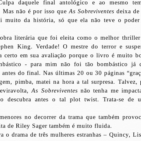
Culpa daquele final antológico e ao mesmo te
. Mas não é por isso que
As Sobreviventes
deixa de 
i muito da história, só que ela não teve o poder
bra literária que foi eleita como o melhor thriller
hen King. Verdade! O mestre do terror e suspe
va certo em sua avaliação porque o livro é muito b
mbástico - para mim não foi tão bombástico já 
 antes do final. Nas últimas 20 ou 30 páginas “graç
gem, pimba, matei na hora a tal surpresa. Talvez, 
reviravolta,
As Sobreviventes
não tenha me impact
o descubra antes o tal plot twist. Trata-se de 
s menores no decorrer da trama que também provo
rita de Riley Sager também é muito fluida.
a o drama de três mulheres estranhas – Quincy, Lis