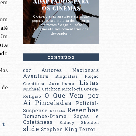
ADAPTADOS PARA
 em
OS CINEMAS
O gênero aventura não é assim tão
com
popular para a maioria dos leitores.
Pelo menos é o que eu acho.
alé
Geralmente, nos comentários dos
devorador...
 Um
ite
ado
CONTEÚDO
las
Autores Nacionais
007
Aventura
Biografias
Ficção
Listas
Científica
Jornalismo
 de
Michael Crichton
Mitologia Grega-
O Que Vem por
Religião
Aí
Pinceladas
Policial-
Resenhas
Suspense
Resenha
Romance-Drama
Sagas e
Coletâneas
Sidney Sheldon
slide
Stephen King
Terror