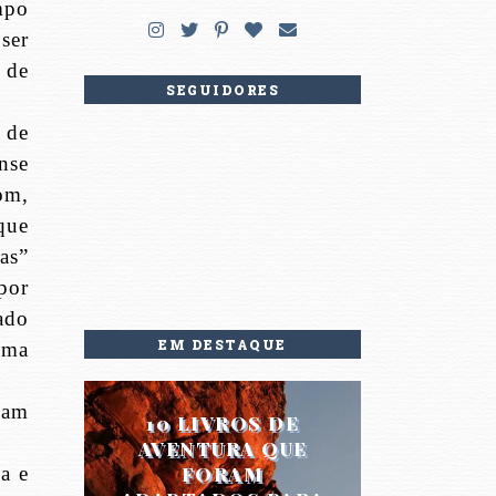
mpo
ser
 de
SEGUIDORES
 de
nse
om,
que
as”
por
ado
EM DESTAQUE
uma
cam
10 LIVROS DE
AVENTURA QUE
a e
FORAM