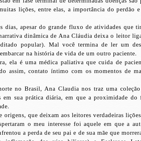
estão em fase terminal de determinadas doenças são 
itas lições, entre elas, a importância do perdão e
s dias, apesar do grande fluxo de atividades que ti
arrativa dinâmica de Ana Cláudia deixa o leitor lig
itado popular). Mal você termina de ler um des
embarcar na história de vida de um outro paciente.
a, ela é uma médica paliativa que cuida de pacien
endo assim, contato íntimo com os momentos de ma
orte no Brasil, Ana Claudia nos traz uma coleção
as em sua prática diária, em que a proximidade do 
ade.
e origens, que deixam aos leitores verdadeiras liçõe
pertaram o meu interesse foi aquele em que a aut
nfrentou a perda de seu pai e de sua mãe que morrer