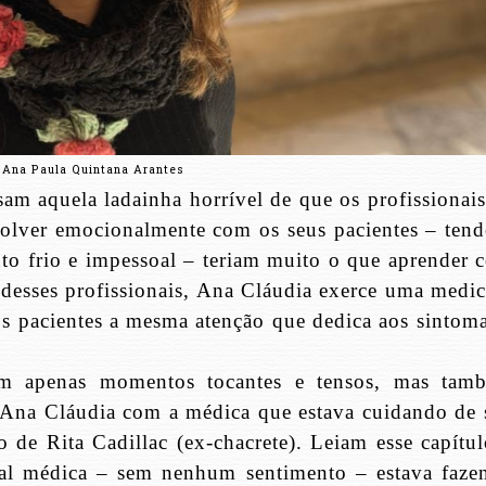
 Ana Paula Quintana Arantes
am aquela ladainha horrível de que os profissionais
olver emocionalmente com os seus pacientes – tend
to frio e impessoal – teriam muito o que aprender 
 desses profissionais, Ana Cláudia exerce uma medic
os pacientes a mesma atenção que dedica aos sintoma
 apenas momentos tocantes e tensos, mas tam
de Ana Cláudia com a médica que estava cuidando de 
do de Rita Cadillac (ex-chacrete). Leiam esse capítu
tal médica – sem nenhum sentimento – estava faze