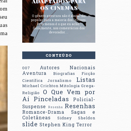
ral
ADAPTADOS PARA
OS CINEMAS
com
seu
O gênero aventura não é assim tão
popular para a maioria dos leitores.
uas
Pelo menos é o que eu acho.
Geralmente, nos comentários dos
uma
devorador...
CONTEÚDO
Autores Nacionais
007
Aventura
Biografias
Ficção
Listas
Científica
Jornalismo
Michael Crichton
Mitologia Grega-
O Que Vem por
Religião
Aí
Pinceladas
Policial-
Resenhas
Suspense
Resenha
Romance-Drama
Sagas e
Coletâneas
Sidney Sheldon
slide
Stephen King
Terror