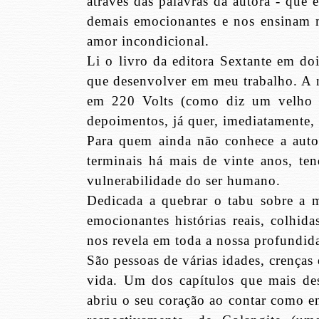
através das palavras da autora - que 
demais emocionantes e nos ensinam mu
amor incondicional.
Li o livro da editora Sextante em doi
que desenvolver em meu trabalho. A n
em 220 Volts (como diz um velho d
depoimentos, já quer, imediatamente, 
Para quem ainda não conhece a autor
terminais há mais de vinte anos, t
vulnerabilidade do ser humano.
Dedicada a quebrar o tabu sobre a m
emocionantes histórias reais, colhid
nos revela em toda a nossa profundid
São pessoas de várias idades, crenças 
vida. Um dos capítulos que mais des
abriu o seu coração ao contar como e