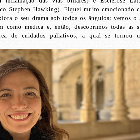
 inflamação das vias biliares) e Esclerose Late
sico Stephen Hawking). Fiquei muito emocionado 
xplora o seu drama sob todos os ângulos: vemos o 
 como médica e, então, descobrimos todas as s
rea de cuidados paliativos, a qual se tornou 