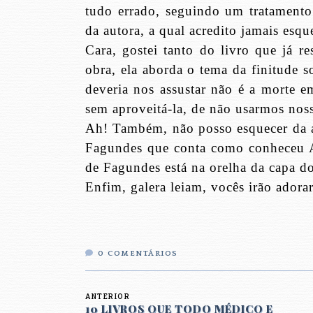
tudo errado, seguindo um tratamento
da autora, a qual acredito jamais esqu
Cara, gostei tanto do livro que já r
obra, ela aborda o tema da finitude
deveria nos assustar não é a morte e
sem aproveitá-la, de não usarmos nos
Ah! Também, não posso esquecer da a
Fagundes que conta como conheceu An
de Fagundes está na orelha da capa do
Enfim, galera leiam, vocês irão adora
0
COMENTÁRIOS
ANTERIOR
10 LIVROS QUE TODO MÉDICO E