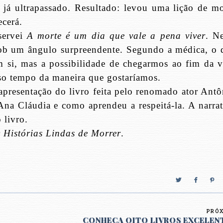
 já ultrapassado. Resultado: levou uma lição de mo
ecerá.
eservei
A morte é um dia que vale a pena viver
. Ne
 sob um ângulo surpreendente. Segundo a médica, o 
m si, mas a possibilidade de chegarmos ao fim da v
so tempo da maneira que gostaríamos.
presentação do livro feita pelo renomado ator Antô
a Cláudia e como aprendeu a respeitá-la. A narrat
 livro.
r
Histórias Lindas de Morrer
.
PRÓ
CONHEÇA OITO LIVROS EXCELEN