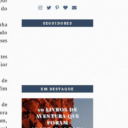
por
 do
SEGUIDORES
nha
ado
ses
tes
ior
 de
fim
EM DESTAQUE
s de
10 LIVROS DE
ora
AVENTURA QUE
am,
FORAM