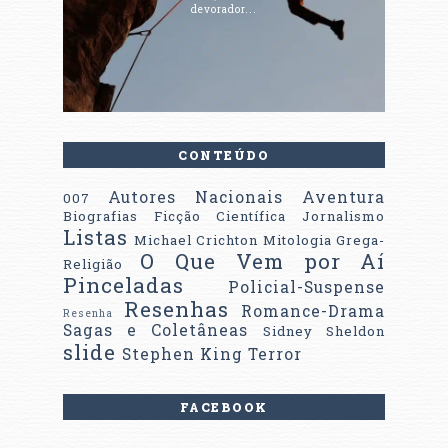
devorador...
CONTEÚDO
Autores Nacionais
Aventura
007
Biografias
Ficção Científica
Jornalismo
Listas
Michael Crichton
Mitologia Grega-
O Que Vem por Aí
Religião
Pinceladas
Policial-Suspense
Resenhas
Romance-Drama
Resenha
Sagas e Coletâneas
Sidney Sheldon
slide
Stephen King
Terror
FACEBOOK