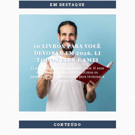
EM DESTAQUE
10 LIVROS PARA VOCÊ
DEVORAR EM 2026. LI
TODOS ELES E AMEI
Li muitos livros ao longo desses quase 15 anos
de blog; alguns bons, outros ótimos ou
excelentes, mas também sofri para terminar a
leitura d...
CONTEÚDO