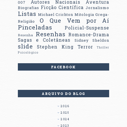
Autores Nacionais
Aventura
007
Ficção Científica
Biografias
Jornalismo
Listas
Michael Crichton
Mitologia Grega-
O Que Vem por Aí
Religião
Pinceladas
Policial-Suspense
Resenhas
Romance-Drama
Resenha
Sagas e Coletâneas
Sidney Sheldon
slide
Stephen King
Terror
Thriller
Psicológico
FACEBOOK
ARQUIVO DO BLOG
2026
2025
2024
2023