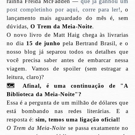
rainha Freida McFadden —
que já ganhou um
post completinho por aqui, corre para ler!
, o
lançamento mais aguardado do mês é, sem
dúvidas,
O Trem da Meia-Noite
.
O novo livro de Matt Haig chega às livrarias
no dia
15 de junho
pela Bertrand Brasil, e o
nosso blog já separou todos os detalhes que
você precisa saber antes de embarcar nessa
viagem. Vamos de spoiler (sem estragar a
leitura, claro)?
🗺
️ Afinal, é uma continuação de "A
Biblioteca da Meia-Noite"?
Essa é a pergunta de um milhão de dólares que
está bombando nas redes literárias. E a
resposta é:
sim, temos uma ligação oficial!
O Trem da Meia-Noite
se passa exatamente no