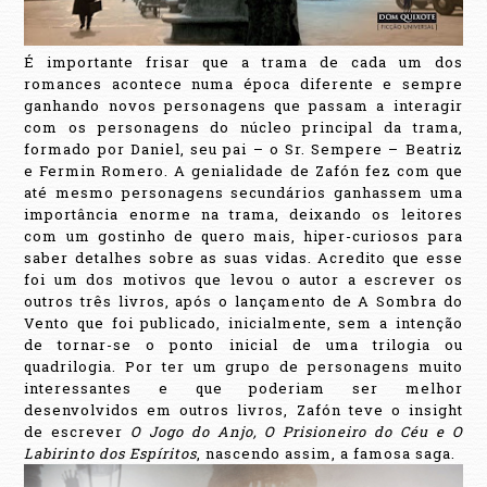
É importante frisar que a trama de cada um dos
romances acontece numa época diferente e sempre
ganhando novos personagens que passam a interagir
com os personagens do núcleo principal da trama,
formado por Daniel, seu pai – o Sr. Sempere – Beatriz
e Fermin Romero. A genialidade de Zafón fez com que
até mesmo personagens secundários ganhassem uma
importância enorme na trama, deixando os leitores
com um gostinho de quero mais, hiper-curiosos para
saber detalhes sobre as suas vidas. Acredito que esse
foi um dos motivos que levou o autor a escrever os
outros três livros, após o lançamento de A Sombra do
Vento que foi publicado, inicialmente, sem a intenção
de tornar-se o ponto inicial de uma trilogia ou
quadrilogia. Por ter um grupo de personagens muito
interessantes e que poderiam ser melhor
desenvolvidos em outros livros, Zafón teve o insight
de escrever
O Jogo do Anjo, O Prisioneiro do Céu e O
Labirinto dos Espíritos
, nascendo assim, a famosa saga.