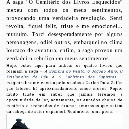
A saga “O Cemitério dos Livros Esquecidos”
mexeu com todos os meus sentimentos,
provocando uma verdadeira revolução. Senti
revolta, fiquei feliz, triste e me emocionei...
muuuito. Torci desesperadamente por alguns
personagens, odiei outros, embarquei no clima
loucaço de aventura, enfim, a saga provou um
verdadeiro rebuliço em meus sentimentos.
Hoje, estou aqui para indicar os quatro livros que
formam a saga –
A Sombra do Vento
,
O Jogodo Anjo
,
O
Prisioneiro do Céu
e
O Labirinto dos Espíritos
–
magistralmente escrita pelo saudoso Carlos Ruiz Zafón
que faleceu há aproximadamente cinco meses. Fiquei
muito triste em saber que jamais teremos a
oportunidade de ler, novamente, os enredos cheios de
mistério e recheados de dramas amorosos que saiam
da cabeça do autor espanhol. Realmente, uma pena.