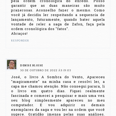
pela ordem cronológica do enredo. Posso
garantir que as duas maneiras são muito
prazerosas. Aconselho fazer o mesmo. Como
você já decidiu ler respeitando a sequencia de
lançamento, futuramente, quando bater aquela
vontade de reler a saga de Zafon, faça pela
ordem cronológica dos "fatos".
Abraços!
RESPONDER
DENISE BLOISE
30 DE OUTUBRO DE 2022 ÀS 19:03
José, o livro A Sombra do Vento, Apareceu
"magicamente" na minha casa e resolvi ler, a
capa me chamou atenção. Não consegui parara, li
o livro em quatro dias. Fiquei realmente
fascinada e comecei a pesquisar e mais uma vez
seu blog simplesmente apareceu no meu
computador. E vou adquirir os demais
exemplares da saga e vou ler na ordem que você
sugere. Gratidão imensa pelas suas análises.