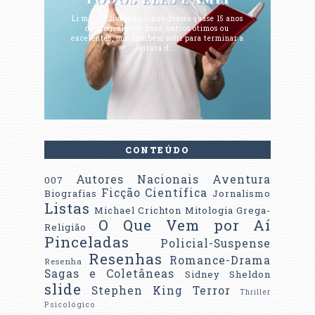
Li muitos livros ao longo desses quase 15 anos
de blog; alguns bons, outros ótimos ou
excelentes, mas também sofri para terminar a
leitura d...
CONTEÚDO
Autores Nacionais
Aventura
007
Ficção Científica
Biografias
Jornalismo
Listas
Michael Crichton
Mitologia Grega-
O Que Vem por Aí
Religião
Pinceladas
Policial-Suspense
Resenhas
Romance-Drama
Resenha
Sagas e Coletâneas
Sidney Sheldon
slide
Stephen King
Terror
Thriller
Psicológico