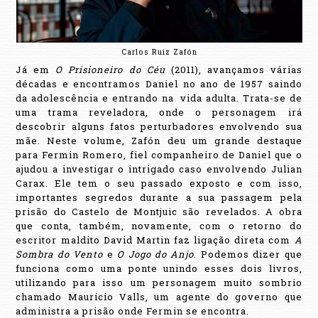
Carlos Ruiz Zafón
Já em
O Prisioneiro do Céu
(2011), avançamos várias
décadas e encontramos Daniel no ano de 1957 saindo
da adolescência e entrando na
vida adulta. Trata-se de
uma trama reveladora, onde o personagem irá
descobrir alguns fatos perturbadores envolvendo sua
mãe. Neste volume, Zafón deu um grande destaque
para Fermin Romero, fiel companheiro de Daniel que o
ajudou a investigar o intrigado caso envolvendo Julian
Carax. Ele tem o seu passado exposto e com isso,
importantes segredos durante a sua passagem pela
prisão do Castelo de Montjuic são revelados. A obra
que conta, também, novamente, com o retorno do
escritor maldito David Martin faz ligação direta com
A
Sombra do Vento
e
O Jogo do Anjo
. Podemos dizer que
funciona como uma ponte unindo esses dois livros,
utilizando para isso um personagem muito sombrio
chamado Maurício Valls, um agente do governo que
administra a prisão onde Fermin se encontra.