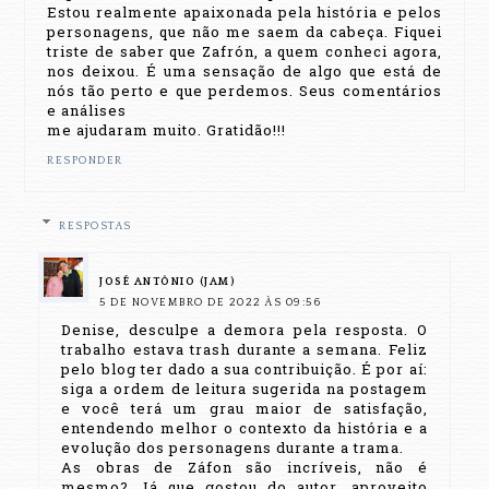
Estou realmente apaixonada pela história e pelos
personagens, que não me saem da cabeça. Fiquei
triste de saber que Zafrón, a quem conheci agora,
nos deixou. É uma sensação de algo que está de
nós tão perto e que perdemos. Seus comentários
e análises
me ajudaram muito. Gratidão!!!
RESPONDER
RESPOSTAS
JOSÉ ANTÔNIO (JAM)
5 DE NOVEMBRO DE 2022 ÀS 09:56
Denise, desculpe a demora pela resposta. O
trabalho estava trash durante a semana. Feliz
pelo blog ter dado a sua contribuição. É por aí:
siga a ordem de leitura sugerida na postagem
e você terá um grau maior de satisfação,
entendendo melhor o contexto da história e a
evolução dos personagens durante a trama.
As obras de Záfon são incríveis, não é
mesmo? Já que gostou do autor, aproveito