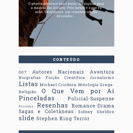
O gênero aventura não é assim tão popular para
a maioria dos leitores. Pelo menos é o que eu
acho. Geralmente, nos comentários dos
devorador...
CONTEÚDO
Autores Nacionais
Aventura
007
Biografias
Ficção Científica
Jornalismo
Listas
Michael Crichton
Mitologia Grega-
O Que Vem por Aí
Religião
Pinceladas
Policial-Suspense
Resenhas
Romance-Drama
Resenha
Sagas e Coletâneas
Sidney Sheldon
slide
Stephen King
Terror