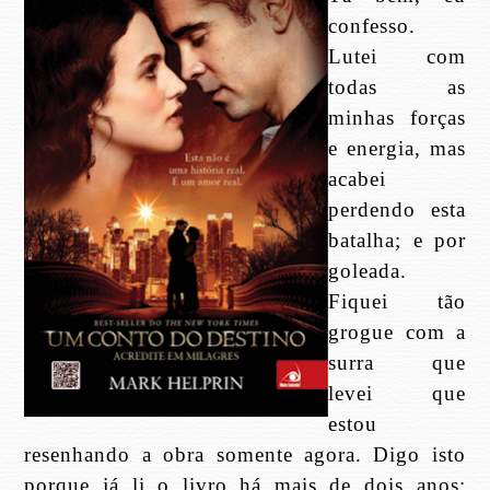
confesso.
Lutei com
todas as
minhas forças
e energia, mas
acabei
perdendo esta
batalha; e por
goleada.
Fiquei tão
grogue com a
surra que
levei que
estou
resenhando a obra somente agora. Digo isto
porque já li o livro há mais de dois anos;