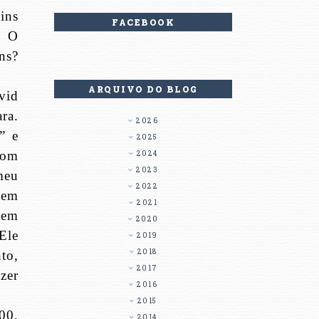
ins
FACEBOOK
. O
ns?
ARQUIVO DO BLOG
vid
ra.
2026
” e
2025
com
2024
2023
meu
2022
Bem
2021
 em
2020
 Ele
2019
2018
to,
2017
zer
2016
2015
00,
2014