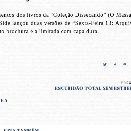
ntos dos livros da “Coleção Dissecando” (O Massa
kSide lançou duas versões de “Sexta-Feira 13: Arqui
ato brochura e a limitada com capa dura.
PRÓ
ESCURIDÃO TOTAL SEM ESTRE
E A
LEIA TAMBÉM