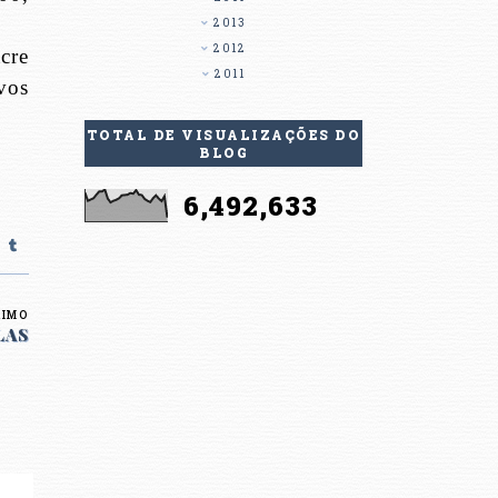
2013
2012
cre
2011
vos
TOTAL DE VISUALIZAÇÕES DO
BLOG
6,492,633
XIMO
LAS