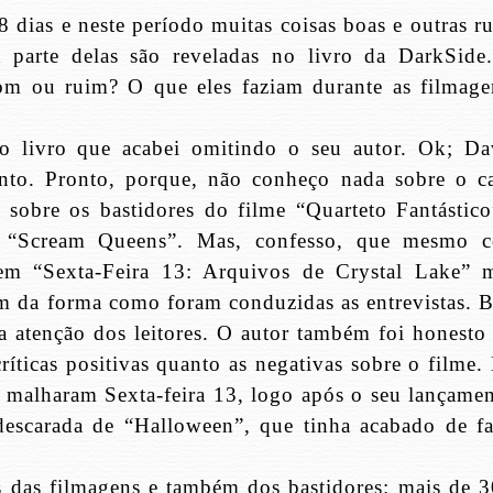
 dias e neste período muitas coisas boas e outras ru
a parte delas são reveladas no livro da DarkSide
bom ou ruim? O que eles faziam durante as filmage
 livro que acabei omitindo o seu autor. Ok; Da
ronto. Pronto, porque, não conheço nada sobre o ca
 sobre os bastidores do filme “Quarteto Fantástico
e “Scream Queens”. Mas, confesso, que mesmo 
 em “Sexta-Feira 13: Arquivos de Crystal Lake” 
ém da forma como foram conduzidas as entrevistas. 
e a atenção dos leitores. O autor também foi honesto
ríticas positivas quanto as negativas sobre o filme.
s malharam Sexta-feira 13, logo após o seu lançamen
escarada de “Halloween”, que tinha acabado de fa
s das filmagens e também dos bastidores: mais de 3