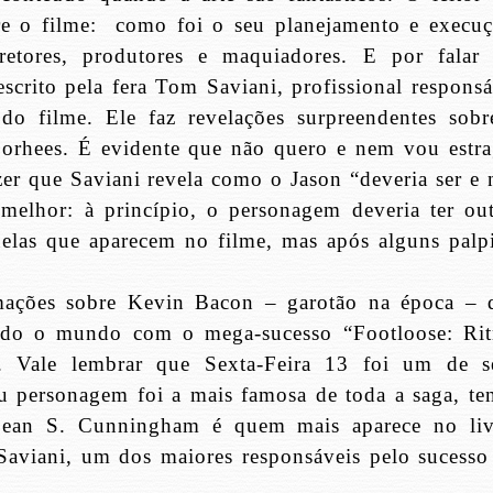
re o filme: como foi o seu planejamento e execuç
iretores, produtores e maquiadores. E por falar
scrito pela fera Tom Saviani, profissional responsá
do filme. Ele faz revelações surpreendentes sobr
rhees. É evidente que não quero e nem vou estra
zer que Saviani revela como o Jason “deveria ser e 
melhor: à princípio, o personagem deveria ter out
quelas que aparecem no filme, mas após alguns palpi
mações sobre Kevin Bacon – garotão na época – 
todo o mundo com o mega-sucesso “Footloose: Ri
s. Vale lembrar que Sexta-Feira 13 foi um de s
eu personagem foi a mais famosa de toda a saga, te
Sean S. Cunningham é quem mais aparece no liv
 Saviani, um dos maiores responsáveis pelo sucesso