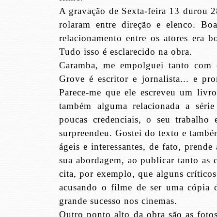
A gravação de Sexta-feira 13 durou 28
rolaram entre direção e elenco. Bo
relacionamento entre os atores era 
Tudo isso é esclarecido na obra.
Caramba, me empolguei tanto com o
Grove é escritor e jornalista... e p
Parece-me que ele escreveu um livro
também alguma relacionada a séri
poucas credenciais, o seu trabalho
surpreendeu. Gostei do texto e tamb
ágeis e interessantes, de fato, prend
sua abordagem, ao publicar tanto as c
cita, por exemplo, que alguns crítico
acusando o filme de ser uma cópia d
grande sucesso nos cinemas.
Outro ponto alto da obra são as foto