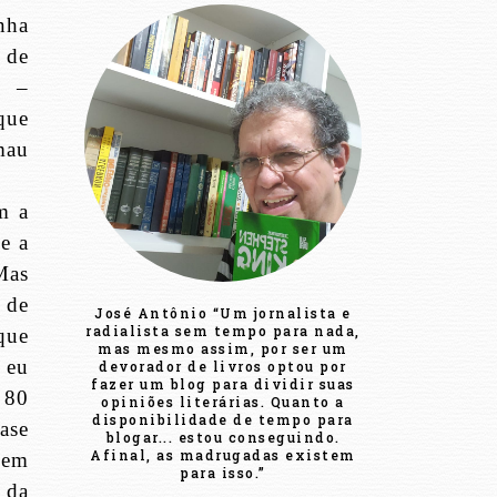
nha
 de
s –
que
mau
m a
e a
Mas
 de
José Antônio “Um jornalista e
radialista sem tempo para nada,
que
mas mesmo assim, por ser um
 eu
devorador de livros optou por
fazer um blog para dividir suas
 80
opiniões literárias. Quanto a
disponibilidade de tempo para
ase
blogar... estou conseguindo.
Afinal, as madrugadas existem
uem
para isso.”
 da