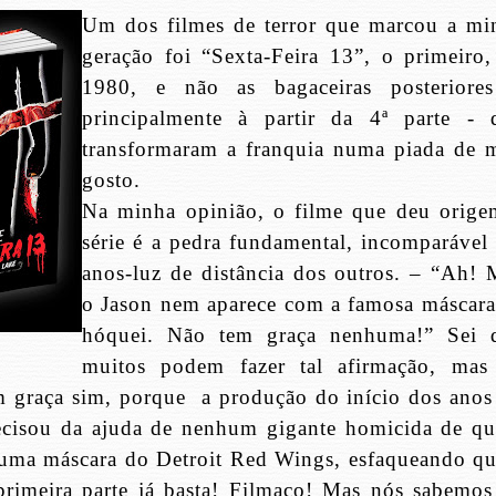
Um dos filmes de terror que marcou a mi
geração foi “Sexta-Feira 13”, o primeiro,
1980, e não as bagaceiras posteriore
principalmente à partir da 4ª parte - 
transformaram a franquia numa piada de 
gosto.
Na minha opinião, o filme que deu orige
série é a pedra fundamental, incomparável 
anos-luz de distância dos outros. – “Ah! 
o Jason nem aparece com a famosa máscara
hóquei. Não tem graça nenhuma!” Sei 
muitos podem fazer tal afirmação, mas
 graça sim, porque a produção do início dos anos
ecisou da ajuda de nenhum gigante homicida de qu
b uma máscara do Detroit Red Wings, esfaqueando q
primeira parte já basta! Filmaço! Mas nós sabemos