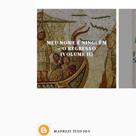
MEU NOME É NINGUÉM
– O REGRESSO
(VOLUME II)
MAURILEI TEODORO