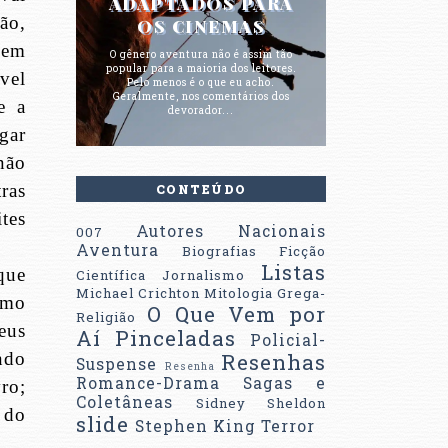
ADAPTADOS PARA
ão,
OS CINEMAS
 em
O gênero aventura não é assim tão
popular para a maioria dos leitores.
vel
Pelo menos é o que eu acho.
Geralmente, nos comentários dos
e a
devorador...
gar
não
ras
CONTEÚDO
tes
Autores Nacionais
007
Aventura
Biografias
Ficção
Listas
que
Científica
Jornalismo
Michael Crichton
Mitologia Grega-
tmo
O Que Vem por
Religião
eus
Aí
Pinceladas
Policial-
ndo
Resenhas
Suspense
Resenha
Romance-Drama
Sagas e
ro;
Coletâneas
Sidney Sheldon
 do
slide
Stephen King
Terror