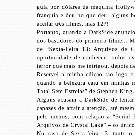
gula por dólares da máquina Hollywo
franquia e deu no que deu: alguns b
aceitar três filmes, mas 12?!
Portanto, quando a DarkSide anunciou
dos bastidores do primeiro filme... 
de “Sexta-Feira 13: Arquivos de Cry
oportunidade de conhecer todos os 
terror que mais me intrigou, depois de
Reservei a minha edição tão logo o 
quando a belezura caiu em minhas m
Total Sem Estrelas” de Stephen King.
Alguns acusam a DarkSide de tentar 
capazes de atrair a atenção, até mesm
pelo menos, com relação a “
Serial
Arquivos de Crystal Lake” – os únicos
No caso de Sexta-feira 13, tanto o 