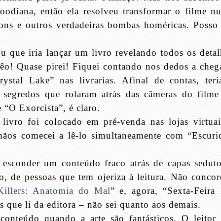
odiana, então ela resolveu transformar o filme n
ons e outros verdadeiras bombas homéricas. Posso 
 que iria lançar um livro revelando todos os detal
Mêo! Quase pirei! Fiquei contando nos dedos a cheg
stal Lake” nas livrarias. Afinal de contas, teri
segredos que rolaram atrás das câmeras do filme
 “O Exorcista”, é claro.
livro foi colocado em pré-venda nas lojas virtuai
ãos comecei a lê-lo simultaneamente com “Escuri
esconder um conteúdo fraco atrás de capas seduto
o, de pessoas que tem ojeriza à leitura. Não concor
 Killers: Anatomia do Mal
” e, agora, “Sexta-Feira 
 que li da editora – não sei quanto aos demais.
conteúdo quando a arte são fantásticos. O leitor 