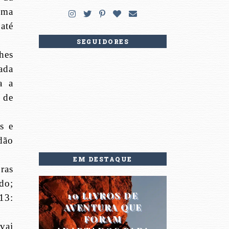
uma
até
SEGUIDORES
hes
ada
a a
 de
s e
dão
EM DESTAQUE
ras
do;
10 LIVROS DE
13:
AVENTURA QUE
FORAM
vai