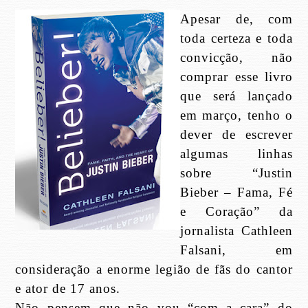
Apesar de, com
toda certeza e toda
convicção, não
comprar esse livro
que será lançado
em março, tenho o
dever de escrever
algumas linhas
sobre “Justin
Bieber – Fama, Fé
e Coração” da
jornalista Cathleen
Falsani, em
consideração a enorme legião de fãs do cantor
e ator de 17 anos.
Não pensem que não vou “com a cara” do