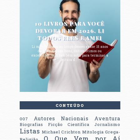
10 LIVROS PARA VOCÊ
DEVORAR EM 2026. LI
TODOS ELES E AMEI
Li muitos livros ao longo desses quase 15 anos
de blog; alguns bons, outros ótimos ou
excelentes, mas também sofri para terminar a
leitura d...
CONTEÚDO
Autores Nacionais
Aventura
007
Biografias
Ficção Científica
Jornalismo
Listas
Michael Crichton
Mitologia Grega-
O Que Vem por Aí
Religião