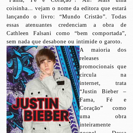
coisinha... vejam o nome da editora que estará
lançando o livro: “Mundo Cristão”. Todas
essas atenuantes credenciam a obra de
Cathleen Falsani como “bem comportada”,
sem nada que desabone ou intimide o garoto.
A maioria dos
releases
promocionais que
circula na
internet, trata
“Justin Bieber –
Fama, Fé e
Coração” como
uma obra
inteiramente
gospel. Dessa