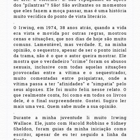
dos "pilantras"? São! São aviltantes os momentos
que eles fazem a moça passar, mas é uma história
muito verídica do ponto de vista literário.
.
O Irwing, em 1974, 38 anos atrás, quando a vida
era vista e movida por outras regras, mostrou
cenas e situações, que nos dias de hoje são muito
comuns. Lamentável, mas verdade. E, na minha
opinião, o sequestro, apesar de ser o ponto inicial
da trama, não é o que o autor queira mostrar. Ele
mostra que o verdadeiro "crime" foram os abusos
sexuais, inclusive com todas aquelas situações
provocadas entre a vítima e o sequestrador,
muito comentadas entre psiquiatras, onde a
vítima passa a ter "afinidades" e "simpatia" pelo
seus algozes. Ele foi muito feliz nesse relato. O
que realmente conta, foi como em todos os livros
dele, é o final surpreendente. Gostei. Sugiro ler
mais uma vez. Quem sabe mude a sua opinião.
.
Durante a minha juventude li muito Irwing
Wallace. Ele, junto com Harold Robbins e Sidney
Sheldon, foram guias da minha iniciação como
escritor, apesar de eu ter seguido a linha da