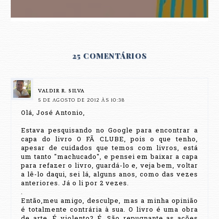
25 COMENTÁRIOS
VALDIR R. SILVA
5 DE AGOSTO DE 2012 ÀS 10:38
Olá, José Antonio,
Estava pesquisando no Google para encontrar a
capa do livro O FÃ CLUBE, pois o que tenho,
apesar de cuidados que temos com livros, está
um tanto "machucado", e pensei em baixar a capa
para refazer o livro, guardá-lo e, veja bem, voltar
a lê-lo daqui, sei lá, alguns anos, como das vezes
anteriores. Já o li por 2 vezes.
.
Então,meu amigo, desculpe, mas a minha opinião
é totalmente contrária à sua. O livro é uma obra
de arte. É violento? É. São repugnante as ações