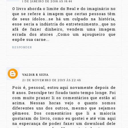
1 DE JANEIRO DE 2018 ÀS 18:44
O livro aborda o limite do Real e do imaginário no
que se refere à imagem que certas pessoas têm
de seus ídolos...se há um culpado na história,
esse seria a indústria do entretenimento...que no
afã de fazer dinheiro, vendem uma imagem
errada dos atores ,Como um açougueiro que
expõe sua carne...
RESPONDER
VALDIR R SILVA
21 DE NOVEMBRO DE 2019 ÀS 22:46
Pois é, pessoal, estou aqui novamente depois de
8 anos. Desculpe ter ficado tanto tempo longe. Foi
com muito prazer li os comentários que estão aí
acima. Nessas horas vejo o quanto somos
diferentes uns dos outros, mesmo que sejamos
gêmeos. Dos comentários que li a maioria
gostaram do livro, como eu gostei e até vim aqui
na esperança de poder fazer um download dele