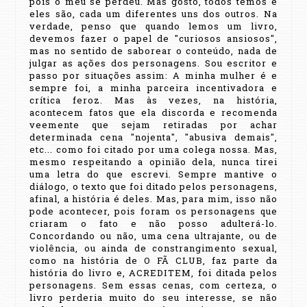
pois o meu se perdeu. Mas gosto, todos temos e
eles são, cada um diferentes uns dos outros. Na
verdade, penso que quando lemos um livro,
devemos fazer o papel de "curiosos ansiosos",
mas no sentido de saborear o conteúdo, nada de
julgar as ações dos personagens. Sou escritor e
passo por situações assim: A minha mulher é e
sempre foi, a minha parceira incentivadora e
crítica feroz. Mas às vezes, na história,
acontecem fatos que ela discorda e recomenda
veemente que sejam retiradas por achar
determinada cena "nojenta", "abusiva demais",
etc... como foi citado por uma colega nossa. Mas,
mesmo respeitando a opinião dela, nunca tirei
uma letra do que escrevi. Sempre mantive o
diálogo, o texto que foi ditado pelos personagens,
afinal, a história é deles. Mas, para mim, isso não
pode acontecer, pois foram os personagens que
criaram o fato e não posso adulterá-lo.
Concordando ou não, uma cena ultrajante, ou de
violência, ou ainda de constrangimento sexual,
como na história de O FÃ CLUB, faz parte da
história do livro e, ACREDITEM, foi ditada pelos
personagens. Sem essas cenas, com certeza, o
livro perderia muito do seu interesse, se não