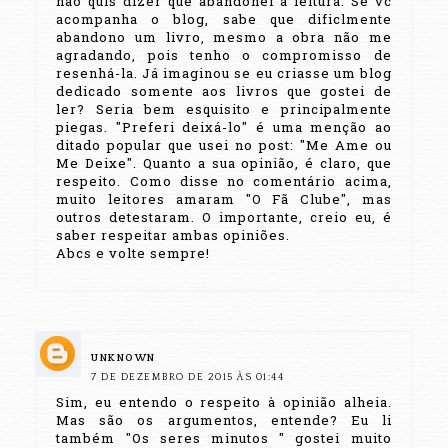
não quis dizer que abandonei a leitura. Se vc
acompanha o blog, sabe que dificlmente
abandono um livro, mesmo a obra não me
agradando, pois tenho o compromisso de
resenhá-la. Já imaginou se eu criasse um blog
dedicado somente aos livros que gostei de
ler? Seria bem esquisito e principalmente
piegas. "Preferi deixá-lo" é uma menção ao
ditado popular que usei no post: "Me Ame ou
Me Deixe". Quanto a sua opinião, é claro, que
respeito. Como disse no comentário acima,
muito leitores amaram "O Fã Clube", mas
outros detestaram. O importante, creio eu, é
saber respeitar ambas opiniões.
Abcs e volte sempre!
UNKNOWN
7 DE DEZEMBRO DE 2015 ÀS 01:44
Sim, eu entendo o respeito à opinião alheia.
Mas são os argumentos, entende? Eu li
também "Os seres minutos " gostei muito