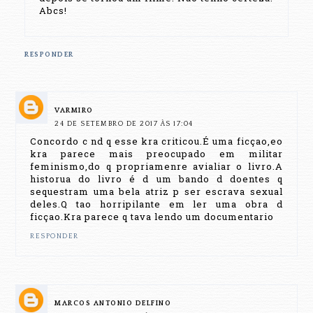
Abcs!
RESPONDER
VARMIRO
24 DE SETEMBRO DE 2017 ÀS 17:04
Concordo c nd q esse kra criticou.É uma ficçao,eo
kra parece mais preocupado em militar
feminismo,do q propriamenre avialiar o livro.A
historua do livro é d um bando d doentes q
sequestram uma bela atriz p ser escrava sexual
deles.Q tao horripilante em ler uma obra d
ficçao.Kra parece q tava lendo um documentario
RESPONDER
MARCOS ANTONIO DELFINO