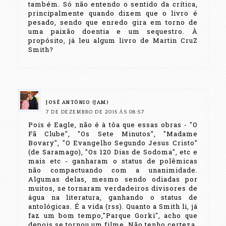
também. Só não entendo o sentido da crítica,
principalmente quando dizem que o livro é
pesado, sendo que enredo gira em torno de
uma paixão doentia e um sequestro. À
propósito, já leu algum livro de Martin CruZ
Smith?
JOSÉ ANTÔNIO (JAM)
7 DE DEZEMBRO DE 2015 ÀS 08:57
Pois é Eagle, não é à tôa que essas obras - "O
Fã Clube", "Os Sete Minutos", "Madame
Bovary", "O Evangelho Segundo Jesus Cristo"
(de Saramago), "Os 120 Dias de Sodoma", etc e
mais etc - ganharam o status de polêmicas
não compactuando com a unanimidade.
Algumas delas, mesmo sendo odiadas por
muitos, se tornaram verdadeiros divisores de
água na literatura, ganhando o status de
antológicas. É a vida (rss). Quanto a Smith li, já
faz um bom tempo,"Parque Gorki", acho que
depois se tornou um filme. Não tenho certeza.