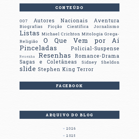
CONTEÚDO
Autores Nacionais
Aventura
007
Biografias
Ficção Científica
Jornalismo
Listas
Michael Crichton
Mitologia Grega-
O Que Vem por Aí
Religião
Pinceladas
Policial-Suspense
Resenhas
Romance-Drama
Resenha
Sagas e Coletâneas
Sidney Sheldon
slide
Stephen King
Terror
FACEBOOK
ARQUIVO DO BLOG
2026
2025