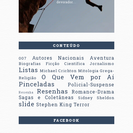
devorador...
CONTEÚDO
Autores Nacionais
Aventura
007
Biografias
Ficção Científica
Jornalismo
Listas
Michael Crichton
Mitologia Grega-
O Que Vem por Aí
Religião
Pinceladas
Policial-Suspense
Resenhas
Romance-Drama
Resenha
Sagas e Coletâneas
Sidney Sheldon
slide
Stephen King
Terror
FACEBOOK