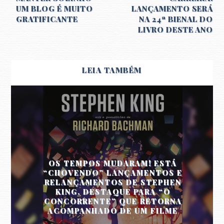
UM BLOG É MUITO
LANÇAMENTO SERÁ
GRATIFICANTE
NA 24ª BIENAL DO
LIVRO DESTE ANO
LEIA TAMBÉM
OS TEMPOS MUDARAM! ESTÁ
“CHOVENDO” LANÇAMENTOS E
RELANÇAMENTOS DE STEPHEN
KING. DESTAQUE PARA “O
CONCORRENTE” QUE RETORNA
ACOMPANHADO DE UM FILME