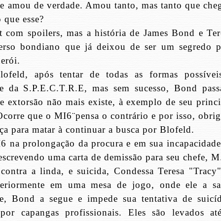
ele amou de verdade. Amou tanto, mas tanto que che
o que esse?
t com spoilers, mas a história de James Bond e Ter
erso bondiano que já deixou de ser um segredo p
erói.
lofeld, após tentar de todas as formas possívei
fe da S.P.E.C.T.R.E, mas sem sucesso, Bond pass
 e extorsão não mais existe, à exemplo de seu princi
 Ocorre que o MI6¨pensa o contrário e por isso, obri
ça para matar à continuar a busca por Blofeld.
MI6 na prolongação da procura e em sua incapacidade
a escrevendo uma carta de demissão para seu chefe, M
contra a linda, e suicida,
Condessa Teresa "Tracy"
steriormente em uma mesa de jogo, onde ele a sa
e, Bond a segue e impede sua tentativa de suicíd
or capangas profissionais. Eles são levados at