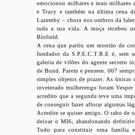
emocionou milhares e mais milhares d
e Tracy e também na última cena d
Lazemby – chora nos ombros da falec
toda a sua vida. A moça recebeu um
Blofield.
A cena que partiu um montão de cor
fundador da S.P.E.C.T.R.E é, sem so
galeria de vilões do agente secreto i
de Bond. Parem e pensem. 007 sempre
simples objetos de prazer. As únicas
inveterado mulherengo foram Vesper 
acredito que a segunda teve uma imp
de conseguir fazer aflorar algumas lá
Acredite se quiser amigo. O rabo de 
deixar o MI6, abandonando definitiv
Tudo para constituir uma família 