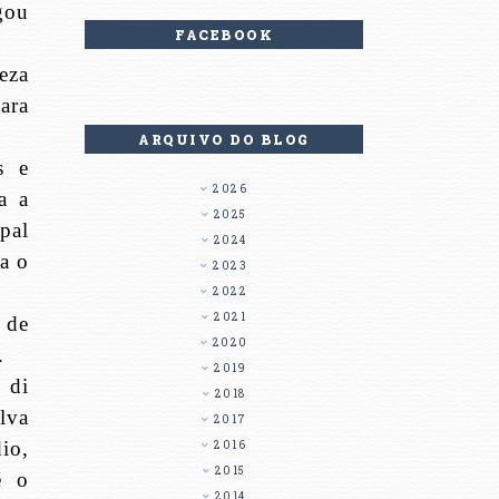
gou
FACEBOOK
eza
ara
ARQUIVO DO BLOG
s e
2026
a a
2025
pal
2024
ga o
2023
2022
2021
 de
2020
.
2019
 di
2018
lva
2017
io,
2016
2015
é o
2014