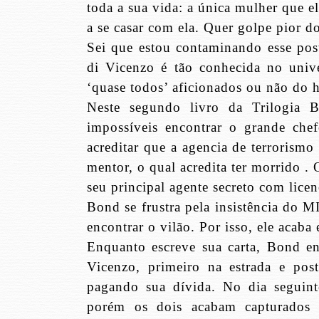
toda a sua vida: a única mulher que 
a se casar com ela. Quer golpe pior d
Sei que estou contaminando esse pos
di Vicenzo é tão conhecida no univ
‘quase todos’ aficionados ou não do h
Neste segundo livro da Trilogia B
impossíveis encontrar o grande che
acreditar que a agencia de terrorismo
mentor, o qual acredita ter morrido .
seu principal agente secreto com licen
Bond se frustra pela insistência do 
encontrar o vilão. Por isso, ele acab
Enquanto escreve sua carta, Bond en
Vicenzo
, primeiro na estrada e po
pagando sua dívida. No dia seguint
porém os dois acabam capturados p