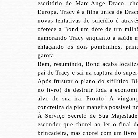
escritório de
Marc-Ange Draco
, ch
Europa. Tracy é a filha única de Drac
novas tentativas de suicídio é atrav
oferece a Bond um dote de um mil
namorando Tracy enquanto a saúde m
enlaçando os dois pombinhos, prin
garota.
Bem, resumindo, Bond acaba localiza
pai de Tracy e sai na captura do supe
Após frustrar o plano do sifilítico B
no livro) de destruir toda a economi
alvo de sua ira. Pronto! A vingan
concretiza da pior maneira possível 
À Serviço Secreto de Sua Majestade 
esconder que chorei ao ler o final d
brincadeira, mas chorei com um livro