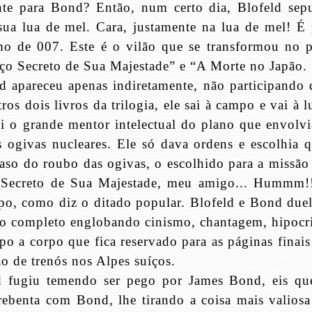
te para Bond? Então, num certo dia, Blofeld sepu
ua lua de mel. Cara, justamente na lua de mel! É 
smo de 007. Este é o vilão que se transformou no p
ço Secreto de Sua Majestade” e “A Morte no Japão.
 apareceu apenas indiretamente, não participando 
s dois livros da trilogia, ele sai à campo e vai à l
 o grande mentor intelectual do plano que envolvi
givas nucleares. Ele só dava ordens e escolhia q
aso do roubo das ogivas, o escolhido para a missão 
 Secreto de Sua Majestade, meu amigo... Hummm!
mpo, como diz o ditado popular. Blofeld e Bond due
elo completo englobando cinismo, chantagem, hipocri
po a corpo que fica reservado para as páginas finais
o de trenós nos Alpes suíços.
d fugiu temendo ser pego por James Bond, eis qu
rebenta com Bond, lhe tirando a coisa mais valiosa