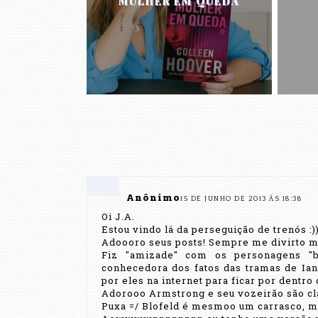
MULHER EM QUEDA
Anônimo
15 DE JUNHO DE 2013 ÀS 18:38
Oi J.A.
Estou vindo lá da perseguição de trenós :)
Adoooro seus posts! Sempre me divirto m
Fiz "amizade" com os personagens "
conhecedora dos fatos das tramas de Ian
por eles na internet para ficar por dentro
Adorooo Armstrong e seu vozeirão são cl
Puxa =/ Blofeld é mesmoo um carrasco, m