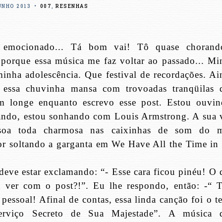
UNHO 2013
•
007
,
RESENHAS
 emocionado... Tá bom vai! Tô quase chorando
porque essa música me faz voltar ao passado... Mi
minha adolescência. Que festival de recordações. Ai
essa chuvinha mansa com trovoadas tranqüilas 
m longe enquanto escrevo esse post. Estou ouvin
jando, estou sonhando com Louis Armstrong. A sua 
ssoa toda charmosa nas caixinhas de som do 
r soltando a garganta em We Have All the Time in 
eve estar exclamando: “- Esse cara ficou pinéu! O 
à ver com o post?!”. Eu lhe respondo, então: -“ 
 pessoal! Afinal de contas, essa linda canção foi o 
rviço Secreto de Sua Majestade”. A música 