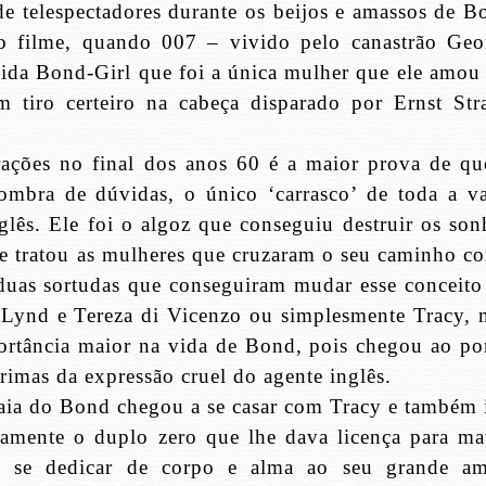
e telespectadores durante os beijos e amassos de B
o filme, quando 007 – vivido pelo canastrão Geo
ida Bond-Girl que foi a única mulher que ele amou
 tiro certeiro na cabeça disparado por Ernst Str
ações no final dos anos 60 é a maior prova de qu
mbra de dúvidas, o único ‘carrasco’ de toda a va
nglês. Ele foi o algoz que conseguiu destruir os son
 tratou as mulheres que cruzaram o seu caminho c
 duas sortudas que conseguiram mudar esse conceito
Lynd e Tereza di Vicenzo ou simplesmente Tracy, 
ortância maior na vida de Bond, pois chegou ao po
grimas da expressão cruel do agente inglês.
saia do Bond chegou a se casar com Tracy e também i
amente o duplo zero que lhe dava licença para mat
e se dedicar de corpo e alma ao seu grande am