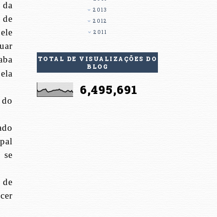
 da
2013
 de
2012
ele
2011
uar
aba
TOTAL DE VISUALIZAÇÕES DO
BLOG
ela
6,495,691
 do
ado
pal
 se
 de
cer