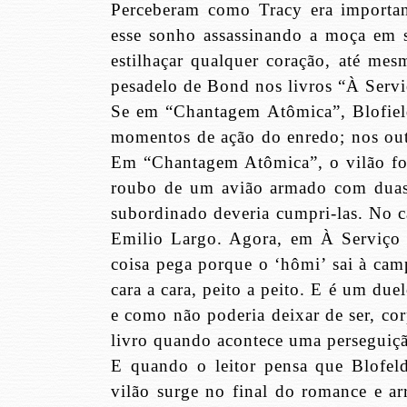
Perceberam como Tracy era importan
esse sonho assassinando a moça em s
estilhaçar qualquer coração, até me
pesadelo de Bond nos livros “À Servi
Se em “Chantagem Atômica”, Blofield
momentos de ação do enredo; nos outro
Em “Chantagem Atômica”, o vilão foi
roubo de um avião armado com duas o
subordinado deveria cumpri-las. No c
Emilio Largo. Agora, em À Serviço
coisa pega porque o ‘hômi’ sai à ca
cara a cara, peito a peito. E é um du
e como não poderia deixar de ser, cor
livro quando acontece uma perseguiçã
E quando o leitor pensa que Blofel
vilão surge no final do romance e ar