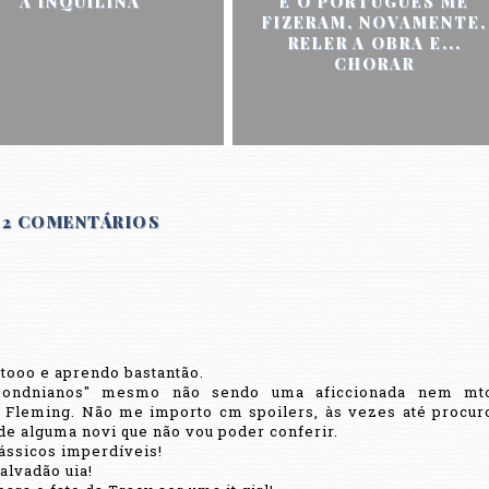
A INQUILINA
E O PORTUGUÊS ME
FIZERAM, NOVAMENTE,
RELER A OBRA E...
CHORAR
2 COMENTÁRIOS
)
tooo e aprendo bastantão.
bondnianos" mesmo não sendo uma aficcionada nem mt
 Fleming. Não me importo cm spoilers, às vezes até procur
 de alguma novi que não vou poder conferir.
ássicos imperdíveis!
alvadão uia!