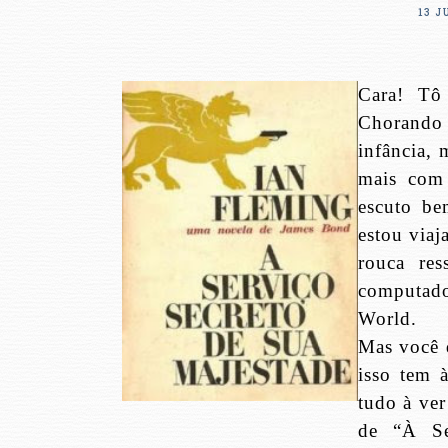
13 J
Cara! Tô
Chorando 
infância, 
mais com 
escuto be
estou via
rouca re
computado
World.
Mas você d
isso tem 
tudo à ver
de “À Se