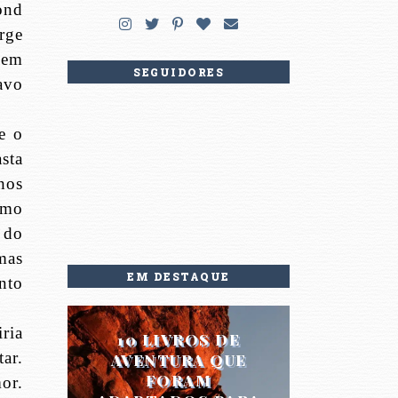
ond
rge
 em
SEGUIDORES
avo
e o
sta
hos
omo
 do
mas
EM DESTAQUE
nto
ria
10 LIVROS DE
ar.
AVENTURA QUE
FORAM
or.