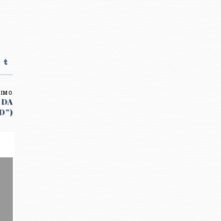
XIMO
 DA
D”)