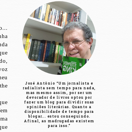
...
nha
nda
que
do,
voz
meu
José Antônio “Um jornalista e
the
radialista sem tempo para nada,
mas mesmo assim, por ser um
devorador de livros optou por
que
fazer um blog para dividir suas
opiniões literárias. Quanto a
Tem
disponibilidade de tempo para
blogar... estou conseguindo.
tema
Afinal, as madrugadas existem
para isso.”
que