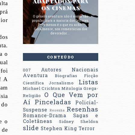
ADAPTADOS PARA
lta
OS CINEMAS
prá
O gênero aventura não é assim tão
ior
popular para a maioria dos leitores.
Pelo menos é o que eu acho.
Geralmente, nos comentários dos
devorador...
dos
uta.
a o
CONTEÚDO
ual
Autores Nacionais
007
foi
Aventura
Biografias
Ficção
! A
Listas
Científica
Jornalismo
lam
Michael Crichton
Mitologia Grega-
O Que Vem por
sia
Religião
Aí
Pinceladas
Policial-
 do
Resenhas
Suspense
Resenha
Romance-Drama
Sagas e
e o
Coletâneas
Sidney Sheldon
slide
Stephen King
Terror
 de