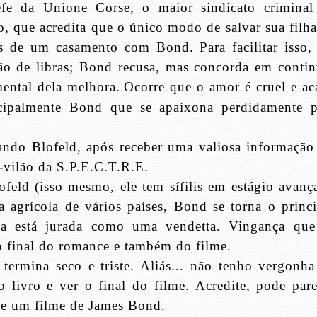
efe da Unione Corse, o maior sindicato criminal
o, que acredita que o único modo de salvar sua filha
és de um casamento com Bond. Para facilitar isso, 
hão de
libras
; Bond recusa, mas concorda em contin
ental dela melhora.
Ocorre que o amor é cruel e ac
cipalmente Bond que se apaixona perdidamente p
ndo Blofeld, após receber uma valiosa informação
r-vilão da S.P.E.C.T.R.E.
lofeld (isso mesmo, ele tem sífilis em estágio avanç
a agrícola de vários países, Bond se torna o princi
ça está jurada como uma vendetta. Vingança que
no final do romance e também do filme.
termina seco e triste. Aliás... não tenho vergonha
o livro e ver o final do filme. Acredite, pode pare
 e um filme de James Bond.