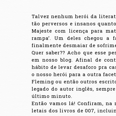
Talvez nenhum herói da literat
tão perversos e insanos quant
Majeste com licença para mat
rampa’. Um deles chegou a fa
finalmente desmaiar de sofrim
Quer saber?? Acho que esse p
em nosso blog. Afinal de con
hábito de levar desaforo pra c
o nosso herói para a outra fac
Fleming ou então outros escrit
legado do autor inglês, sempr
último minuto.
Então vamos lá! Confiram, na 
letais dos livros de 007, inclu