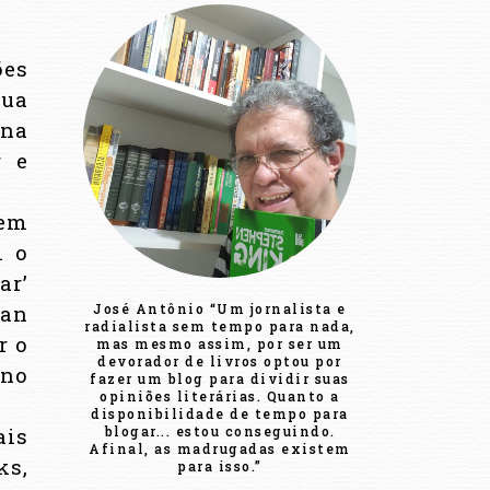
ões
Sua
 na
r e
gem
m o
ar’
Ian
José Antônio “Um jornalista e
radialista sem tempo para nada,
r o
mas mesmo assim, por ser um
devorador de livros optou por
 no
fazer um blog para dividir suas
opiniões literárias. Quanto a
disponibilidade de tempo para
ais
blogar... estou conseguindo.
Afinal, as madrugadas existem
ks,
para isso.”