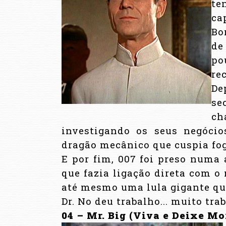
te
ca
Bo
de
po
re
De
se
ch
investigando os seus negócio
dragão mecânico que cuspia fog
E por fim, 007 foi preso numa
que fazia ligação direta com o
até mesmo uma lula gigante que
Dr. No deu trabalho... muito tra
04 – Mr. Big (Viva e Deixe Mo