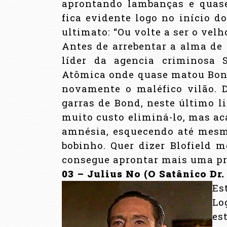
aprontando lambanças e quase
fica evidente logo no início d
ultimato: “Ou volte a ser o velh
Antes de arrebentar a alma de 
líder da agencia criminosa
Atômica onde quase matou Bond
novamente o maléfico vilão. 
garras de Bond, neste último l
muito custo eliminá-lo, mas ac
amnésia, esquecendo até mesm
bobinho. Quer dizer Blofield m
consegue aprontar mais uma pr
03 – Julius No (O Satânico Dr.
Es
Lo
es