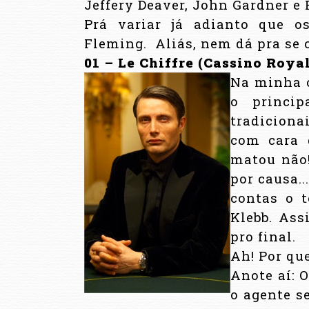
Jeffery Deaver, John Gardner 
Prá variar já adianto que o
Fleming.
Aliás, nem dá pra se
01 – Le Chiffre (Cassino Roya
Na minha o
o princip
tradiciona
com cara d
matou não!
por causa..
contas o t
Klebb. Ass
pro final.
Ah! Por que
Anote aí: 
o agente se