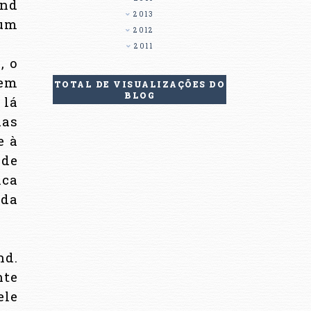
ond
2013
 um
2012
2011
, o
gem
TOTAL DE VISUALIZAÇÕES DO
BLOG
 lá
das
e à
 de
ica
nda
nd.
nte
ele