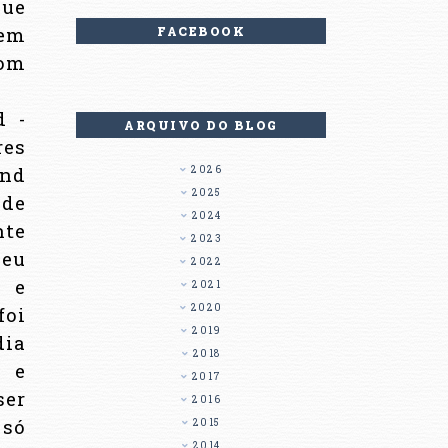
que
 em
FACEBOOK
bom
d -
ARQUIVO DO BLOG
res
ond
2026
2025
nde
2024
nte
2023
ceu
2022
” e
2021
2020
foi
2019
dia
2018
6 e
2017
ser
2016
 só
2015
2014