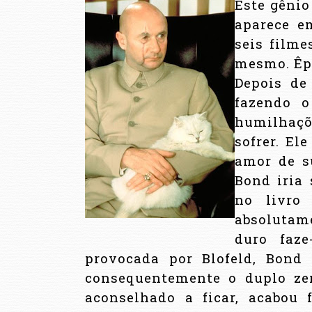
Este gênio
aparece e
seis filme
mesmo. Êpa
Depois de
fazendo o
humilhaçõ
sofrer. El
amor de s
Bond iria 
no livro
absolutam
duro faze
provocada por Blofeld, Bon
consequentemente o duplo zer
aconselhado a ficar, acabou 