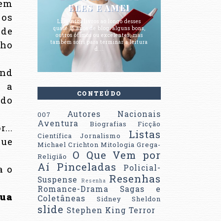
sem
ELES E AMEI
 os
Li muitos livros ao longo desses
 de
quase 15 anos de blog; alguns bons,
outros ótimos ou excelentes, mas
cho
também sofri para terminar a leitura
d...
ond
m a
CONTEÚDO
ndo
Autores Nacionais
007
Aventura
Biografias
Ficção
...
Listas
Científica
Jornalismo
que
Michael Crichton
Mitologia Grega-
O Que Vem por
Religião
Aí
Pinceladas
a o
Policial-
Resenhas
Suspense
Resenha
Romance-Drama
Sagas e
Sua
Coletâneas
Sidney Sheldon
slide
Stephen King
Terror