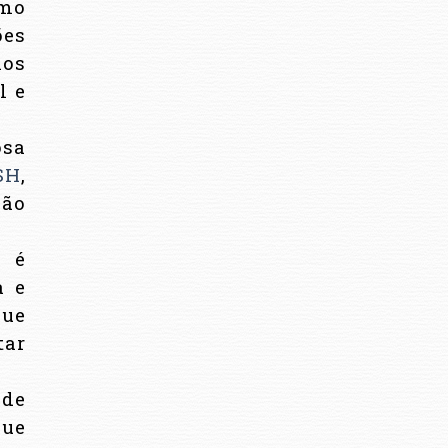
omo
ões
nos
l e
osa
SH
,
são
g é
a e
que
tar
ade
que