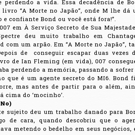
 perdendo a vida. Essa decadência de B
o livro “A Morte no Japão”, onde M lhe dá
o e confiante Bond ou você está fora!”.
007 em À Serviço Secreto de Sua Majestade
 Spectre deu muito trabalho em Chanta
 com um arpão. Em “A Morte no Japão”, ta
Depois de
conseguir escapar duas vezes 
ivro de Ian Fleming (em vida), 007 consegu
aba perdendo a memória, passando a sofrer
o que é um agente secreto do MI6. Bond f
orre, mas antes de partir para o além, ai
á cima do ‘mocinho’.
 No)
te sujeito deu um trabalho danado para Bo
go de cara, quando descobriu que o age
tava metendo o bedelho em seus negócios, 