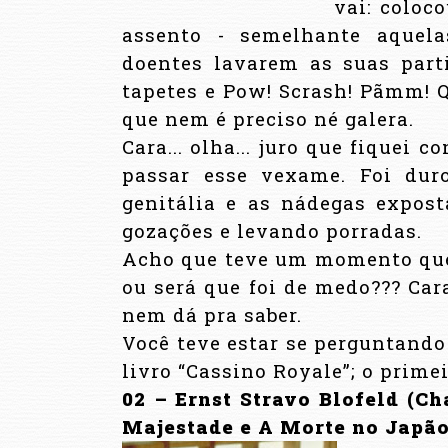
vai: coloc
assento - semelhante aquela
doentes lavarem as suas part
tapetes e Pow! Scrash! Pãmm! Q
que nem é preciso né galera.
Cara... olha... juro que fiquei 
passar esse vexame. Foi dur
genitália e as nádegas expos
gozações e levando porradas.
Acho que teve um momento que B
ou será que foi de medo??? Cara
nem dá pra saber.
Você teve estar se perguntando
livro “Cassino Royale”; o prime
02 – Ernst Stravo Blofeld (C
Majestade e A Morte no Japão