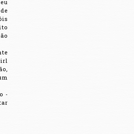
seu
nde
óis
ito
ão
nte
irl
ão,
 um
o -
tar