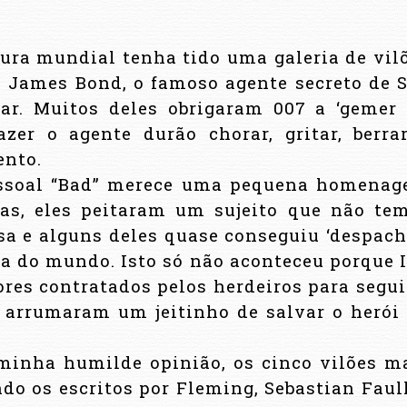
ura mundial tenha tido uma galeria de vil
o James Bond, o famoso agente secreto de 
ar. Muitos deles obrigaram 007 a ‘gemer
zer o agente durão chorar, gritar, berra
ento.
essoal “Bad” merece uma pequena homena
tas, eles peitaram um sujeito que não te
asa e alguns deles quase conseguiu ‘despach
eta do mundo. Isto só não aconteceu porque 
ores contratados pelos herdeiros para segui
e arrumaram um jeitinho de salvar o herói
minha humilde opinião, os cinco vilões m
indo os escritos por Fleming, Sebastian Faul