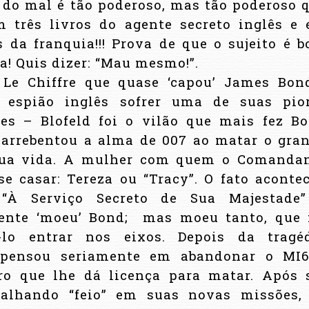
 do mal é tão poderoso, mas tão poderoso 
m três livros do agente secreto inglês e
s da franquia!!! Prova de que o sujeito é 
! Quis dizer: “Mau mesmo!”.
 Le Chiffre que quase ‘capou’ James Bon
 espião inglês sofrer uma de suas pio
es – Blofeld foi o vilão que mais fez B
e arrebentou a alma de 007 ao matar o gra
ua vida. A mulher com quem o Comanda
se casar: Tereza ou “Tracy”. O fato aconte
 “À Serviço Secreto de Sua Majestade
ente ‘moeu’ Bond;
mas moeu tanto, que 
-lo entrar nos eixos. Depois da tragé
d pensou seriamente em abandonar o MI
o que lhe dá licença para matar. Após 
falhando “feio” em suas novas missões,