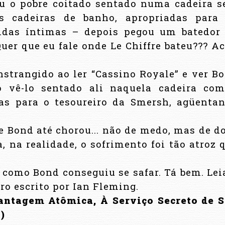
ou o pobre coitado sentado numa cadeira 
s cadeiras de banho, apropriadas para
idas íntimas – depois pegou um batedor
uer que eu fale onde Le Chiffre bateu??? A
constrangido ao ler “Cassino Royale” e ver B
o vê-lo sentado ali naquela cadeira co
tas para o tesoureiro da Smersh, agüenta
ond até chorou... não de medo, mas de dor
, na realidade, o sofrimento foi tão atroz 
 como Bond conseguiu se safar. Tá bem. Lei
iro escrito por Ian Fleming.
hantagem Atômica, À Serviço Secreto de 
)