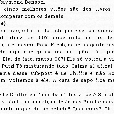
e Raymond Benson.
s cinco melhores vilões são dos livros
 comparar com os demais.
le)
pinião, o tal aí do lado pode ser consider
al algoz de 007 superando outras fe
is, até mesmo Rosa Klebb, aquela agente ru
e sapo que quase matou... pêra lá... qu
 Ela, de fato, matou 007! Ele só voltou à v
. Putz! Tô misturando tudo. Calma aí; afinal
ema desse sub-post é Le Chiffre e não R
im, voltemos à ele. A cara de sapo fica m
 Le Chiffre é o “bam-bam” dos vilões? Simpl
O vilão tirou as calças de James Bond e dei
creto inglês durão pelado!! Quer mais?! Ok.