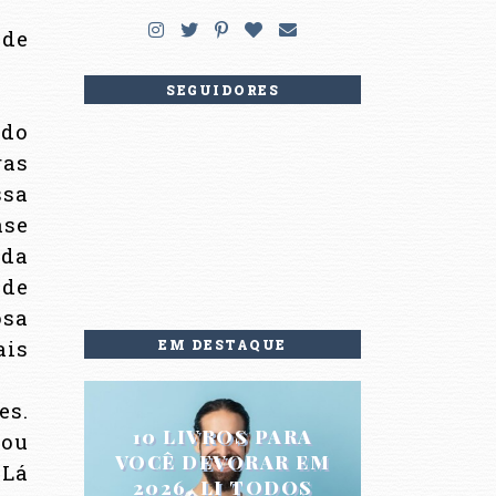
 de
SEGUIDORES
ado
ras
ssa
ase
ida
 de
osa
ais
EM DESTAQUE
es.
10 LIVROS PARA
xou
VOCÊ DEVORAR EM
 Lá
2026. LI TODOS