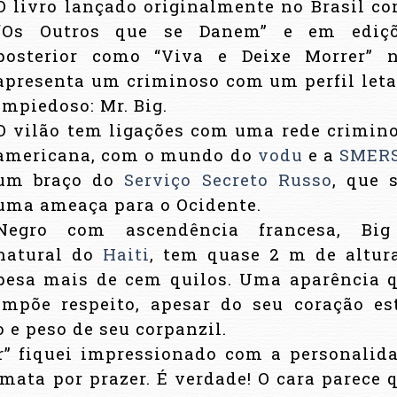
O livro lançado originalmente no Brasil c
“Os Outros que se Danem” e em ediç
posterior como “Viva e Deixe Morrer” 
apresenta um criminoso com um perfil leta
impiedoso: Mr. Big.
O vilão tem ligações com uma rede crimin
americana, com o mundo do
vodu
e a
SMER
um braço do
Serviço Secreto Russo
, que 
uma ameaça para o Ocidente.
Negro com ascendência francesa, Bi
natural do
Haiti
, tem quase 2 m de altur
pesa mais de cem quilos. Uma aparência 
impõe respeito, apesar do seu coração es
e peso de seu corpanzil.
r” fiquei impressionado com a personalid
 mata por prazer. É verdade! O cara parece 