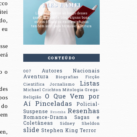
cco
ELES E AMEI
tei
Li muitos livros ao longo desses
quase 15 anos de blog; alguns bons,
do,
outros ótimos ou excelentes, mas
também sofri para terminar a leitura
 eu
d...
sse
Será
CONTEÚDO
Autores Nacionais
007
o o
Aventura
Biografias
Ficção
Listas
Científica
Jornalismo
des
Michael Crichton
Mitologia Grega-
O Que Vem por
pos
Religião
Aí
Pinceladas
Policial-
a do
Resenhas
Suspense
Resenha
nem
Romance-Drama
Sagas e
Coletâneas
Sidney Sheldon
slide
Stephen King
Terror
en,