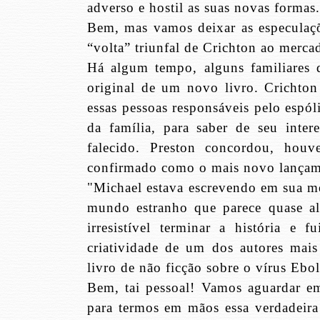
adverso e hostil as suas novas formas.
Bem, mas vamos deixar as especulaç
“volta” triunfal de Crichton ao mercad
Há algum tempo, alguns familiares d
original de um novo livro. Crichton 
essas pessoas responsáveis pelo espó
da família, para saber de seu inter
falecido. Preston concordou, houv
confirmado como o mais novo lançam
"Michael estava escrevendo em sua m
mundo estranho que parece quase al
irresistível terminar a história e
criatividade de um dos autores mais
livro de não ficção sobre o vírus Ebo
Bem, tai pessoal! Vamos aguardar em
para termos em mãos essa verdadeira 