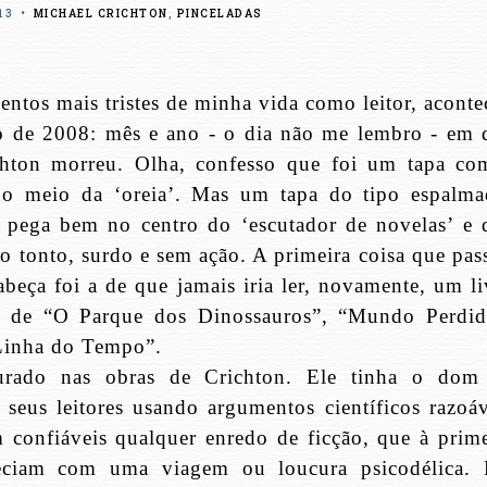
13
•
MICHAEL CRICHTON
,
PINCELADAS
tos mais tristes de minha vida como leitor, aconte
 de 2008: mês e ano - o dia não me lembro - em 
chton morreu. Olha, confesso que foi um tapa co
no meio da ‘oreia’. Mas um tapa do tipo espalma
 pega bem no centro do ‘escutador de novelas’ e 
to tonto, surdo e sem ação. A primeira coisa que pa
beça foi a de que jamais iria ler, novamente, um li
 de “O Parque dos Dinossauros”, “Mundo Perdid
Linha do Tempo”.
urado nas obras de Crichton. Ele tinha o dom
 seus leitores usando argumentos científicos razoáv
 confiáveis qualquer enredo de ficção, que à prime
reciam com uma viagem ou loucura psicodélica. 