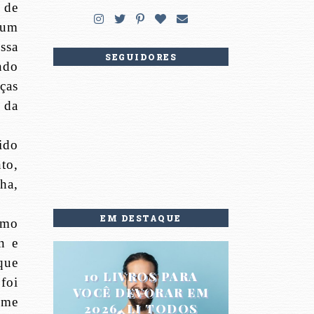
 de
 um
ssa
SEGUIDORES
ndo
ças
 da
ido
to,
ha,
EM DESTAQUE
smo
n e
que
10 LIVROS PARA
foi
VOCÊ DEVORAR EM
 me
2026. LI TODOS