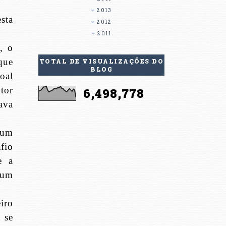
2013
sta
2012
2011
, o
que
TOTAL DE VISUALIZAÇÕES DO
BLOG
oal
tor
6,498,778
ava
 um
fio
e a
 um
iro
 se