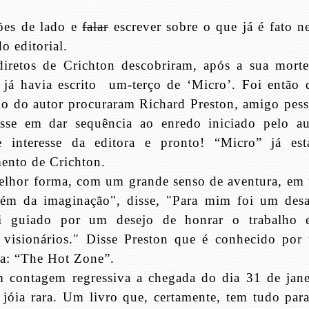
ões de lado e
falar
escrever sobre o que já é fato ne
o editorial.
iretos de Crichton descobriram, após a sua morte
já havia escrito
um-terço de ‘Micro’. Foi então 
lio do autor procuraram Richard Preston, amigo pess
esse em dar sequência ao enredo iniciado pelo au
e interesse da editora e pronto! “Micro” já est
ento de Crichton.
elhor forma, com um grande senso de aventura, em
ém da imaginação", disse, "Para mim foi um desa
 fui guiado por um desejo de honrar o trabalho 
 visionários." Disse Preston que é conhecido por
la: “The Hot Zone”.
 contagem regressiva a chegada do dia 31 de jane
jóia rara. Um livro que, certamente, tem tudo para