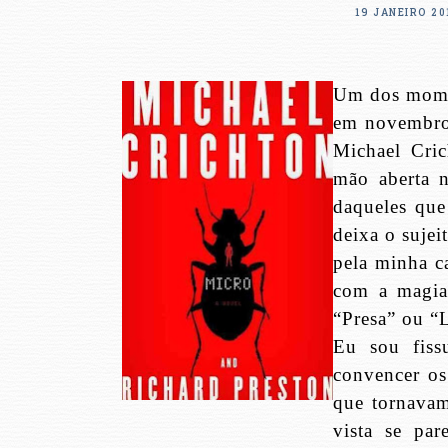
19 JANEIRO 20
Um dos momen
em novembro
Michael Cri
mão aberta 
daqueles que
deixa o sujei
pela minha ca
com a magia
“Presa” ou “
Eu sou fiss
convencer os
que tornavam
vista se pa