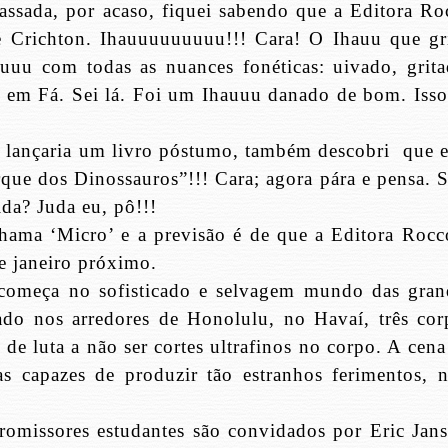
passada, por acaso, fiquei sabendo que a Editora Ro
 Crichton. Ihauuuuuuuuu!!! Cara! O Ihauu que gri
uuu com todas as nuances fonéticas: uivado, grita
 em Fá. Sei lá. Foi um Ihauuu danado de bom. Isso
n lançaria um livro póstumo, também descobri
que e
Parque dos Dinossauros”!!! Cara; agora pára e pensa. 
da? Juda eu, pô!!!
chama ‘Micro’ e a previsão é de que a Editora Rocc
de janeiro próximo.
 começa no sofisticado e selvagem mundo das gran
ado nos arredores de Honolulu, no Havaí, três cor
 de luta a não ser cortes ultrafinos no corpo. A cen
s capazes de produzir tão estranhos ferimentos, 
romissores estudantes são convidados por Eric Jans