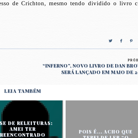
esso de Crichton, mesmo tendo dividido o livro 
PRÓ
“INFERNO”, NOVO LIVRO DE DAN BR
SERÁ LANÇADO EM MAIO DE 2
LEIA TAMBÉM
SE DE RELEITURAS:
AMEI TER
POIS É... ACHO QUE
REENCONTRADO
TEREI DE LER “O