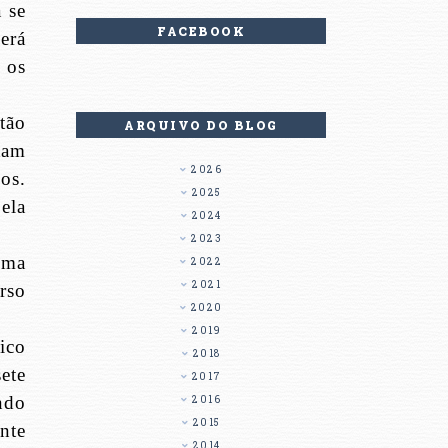
 se
FACEBOOK
erá
 os
tão
ARQUIVO DO BLOG
tam
2026
os.
2025
ela
2024
2023
uma
2022
2021
rso
2020
2019
ico
2018
ete
2017
ndo
2016
2015
nte
2014