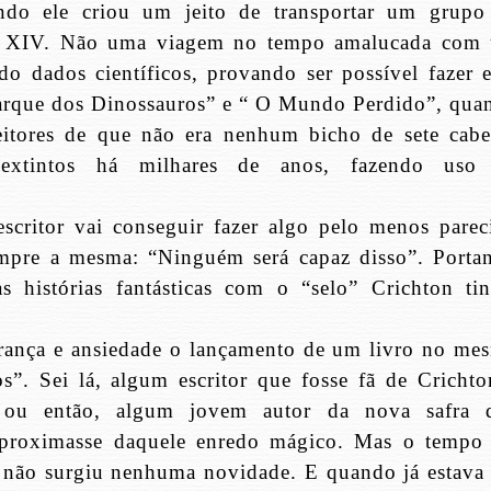
do ele criou um jeito de transportar um grupo
culo XIV. Não uma viagem no tempo amalucada com
do dados científicos, provando ser possível fazer e
arque dos Dinossauros” e “ O Mundo Perdido”, qua
eitores de que não era nenhum bicho de sete cabe
os extintos há milhares de anos, fazendo uso
scritor vai conseguir fazer algo pelo menos parec
empre a mesma: “Ninguém será capaz disso”. Portan
histórias fantásticas com o “selo” Crichton tin
rança e ansiedade o lançamento de um livro no me
s”. Sei lá, algum escritor que fosse fã de Crichto
 ou então, algum jovem autor da nova safra 
aproximasse daquele enredo mágico. Mas o tempo 
, não surgiu nenhuma novidade. E quando já estava