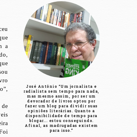
ceu
que
m a
do,
que
ssou
vro
José Antônio “Um jornalista e
o”,
radialista sem tempo para nada,
mas mesmo assim, por ser um
devorador de livros optou por
 de
fazer um blog para dividir suas
opiniões literárias. Quanto a
eis
disponibilidade de tempo para
blogar... estou conseguindo.
ira
Afinal, as madrugadas existem
para isso.”
Foi