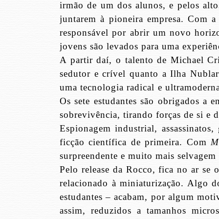
irmão de um dos alunos, e pelos alt
juntarem à pioneira empresa. Com a 
responsável por abrir um novo horiz
jovens são levados para uma experiênc
A partir daí, o talento de Michael 
sedutor e crível quanto a Ilha Nubla
uma tecnologia radical e ultramoderna
Os sete estudantes são obrigados a en
sobrevivência, tirando forças de si e 
Espionagem industrial, assassinatos
ficção científica de primeira. Com
M
surpreendente e muito mais selvagem 
Pelo release da Rocco, fica no ar se 
relacionado à miniaturização. Algo do
estudantes – acabam, por algum moti
assim, reduzidos a tamanhos micros