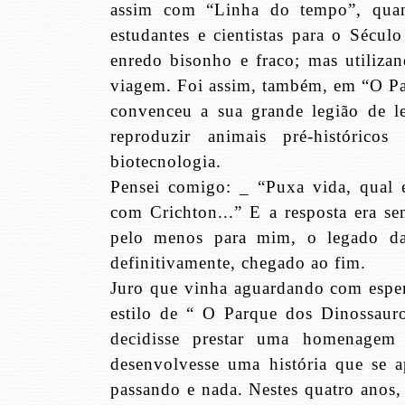
assim com “Linha do tempo”, quan
estudantes e cientistas para o Sé
enredo bisonho e fraco; mas utilizan
viagem. Foi assim, também, em “O P
convenceu a sua grande legião de l
reproduzir animais pré-históric
biotecnologia.
Pensei comigo: _ “Puxa vida, qual e
com Crichton...” E a resposta era s
pelo menos para mim, o legado das 
definitivamente, chegado ao fim.
Juro que vinha aguardando com espe
estilo de “ O Parque dos Dinossauro
decidisse prestar uma homenagem
desenvolvesse uma história que se 
passando e nada. Nestes quatro anos