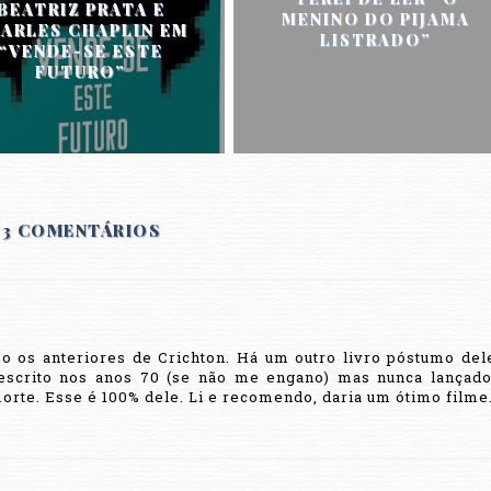
BEATRIZ PRATA E
MENINO DO PIJAMA
ARLES CHAPLIN EM
LISTRADO”
“VENDE-SE ESTE
FUTURO”
3 COMENTÁRIOS
 os anteriores de Crichton. Há um outro livro póstumo del
oi escrito nos anos 70 (se não me engano) mas nunca lançado
rte. Esse é 100% dele. Li e recomendo, daria um ótimo filme