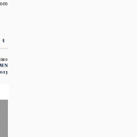
com
XIMO
OWN
013