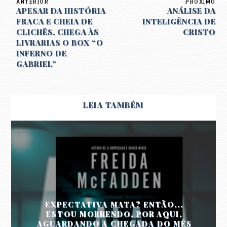
ANTERIOR
PRÓXIMO
APESAR DA HISTÓRIA
ANÁLISE DA
FRACA E CHEIA DE
INTELIGÊNCIA DE
CLICHÊS, CHEGA ÀS
CRISTO
LIVRARIAS O BOX “O
INFERNO DE
GABRIEL”
LEIA TAMBÉM
EXPECTATIVA MATA? ENTÃO...
ESTOU MORRENDO, POR AQUI,
AGUARDANDO A CHEGADA DO MÊS