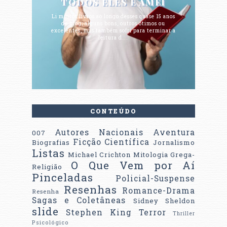
TODOS ELES E AMEI
Li muitos livros ao longo desses quase 15 anos
de blog; alguns bons, outros ótimos ou
excelentes, mas também sofri para terminar a
leitura d...
CONTEÚDO
Autores Nacionais
Aventura
007
Ficção Científica
Biografias
Jornalismo
Listas
Michael Crichton
Mitologia Grega-
O Que Vem por Aí
Religião
Pinceladas
Policial-Suspense
Resenhas
Romance-Drama
Resenha
Sagas e Coletâneas
Sidney Sheldon
slide
Stephen King
Terror
Thriller
Psicológico