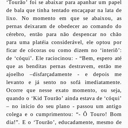
‘Tourão’ foi se abaixar para apanhar um papel
de bala que tinha tentado encaçapar na lata de
lixo. No momento em que se abaixou, as
pernas deixaram de obedecer ao comando do
cérebro, então para não despencar no chão
para uma platéia considerável, ele optou por
ficar de cócoras ou como dizem no ‘interiô’:
de ‘cóqui’. Ele raciocinou: - “Bem, espero até
que as benditas pernas destravem, então me
ajoelho –disfarçadamente - e depois me
levanto e já sento no sofá imediatamente.
Ocorre que nesse exato momento, ou seja,
quando o ‘Kid Tourão’ ainda estava de ‘cóqui’
– no início do seu plano - passou um antigo
colega e o cumprimentou: “- Ô Touro! Bom
dia!”. E o ‘Tourão’, educadamente, mesmo de