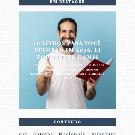
EM DESTAQUE
10 LIVROS PARA VOCÊ
DEVORAR EM 2026. LI
TODOS ELES E AMEI
Li muitos livros ao longo desses quase 15 anos
de blog; alguns bons, outros ótimos ou
excelentes, mas também sofri para terminar a
leitura d...
CONTEÚDO
Autores Nacionais
Aventura
007