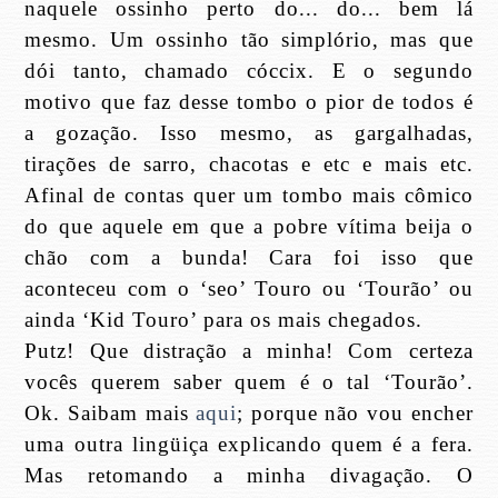
naquele ossinho perto do... do... bem lá
mesmo. Um ossinho tão simplório, mas que
dói tanto, chamado cóccix. E o segundo
motivo que faz desse tombo o pior de todos é
a gozação. Isso mesmo, as gargalhadas,
tirações de sarro, chacotas e etc e mais etc.
Afinal de contas quer um tombo mais cômico
do que aquele em que a pobre vítima beija o
chão com a bunda! Cara foi isso que
aconteceu com o ‘seo’ Touro ou ‘Tourão’ ou
ainda ‘Kid Touro’ para os mais chegados.
Putz! Que distração a minha! Com certeza
vocês querem saber quem é o tal ‘Tourão’.
Ok. Saibam mais
aqui
; porque não vou encher
uma outra lingüiça explicando quem é a fera.
Mas retomando a minha divagação. O