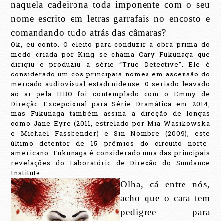
naquela cadeirona toda imponente com o seu
nome escrito em letras garrafais no encosto e
comandando tudo atrás das câmaras?
Ok, eu conto. O eleito para conduzir a obra prima do
medo criada por King se chama Cary Fukunaga que
dirigiu e produziu a série “True Detective”.
Ele é
considerado um dos principais nomes em ascensão do
mercado audiovisual estadunidense. O seriado leavado
ao ar pela HBO foi contemplado com o Emmy de
Direção Excepcional para Série Dramática em 2014,
mas Fukunaga também assina a direção de longas
como Jane Eyre (2011, estrelado por Mia Wasikowska
e Michael Fassbender) e Sin Nombre (2009), este
último detentor de 15 prêmios do circuito norte-
americano. Fukunaga é considerado uma das principais
revelações do Laboratório de Direção do Sundance
Institute.
Olha, cá entre nós,
acho que o cara tem
pedigree para