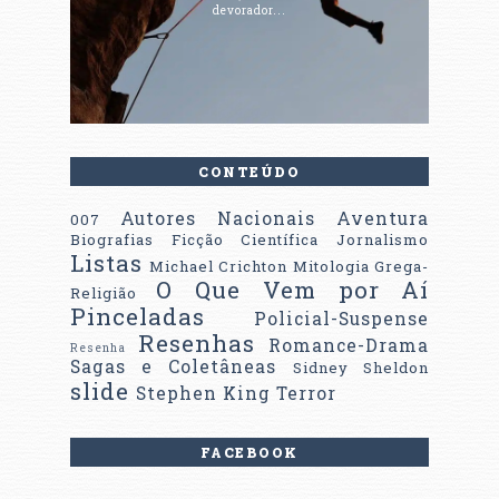
devorador...
CONTEÚDO
Autores Nacionais
Aventura
007
Biografias
Ficção Científica
Jornalismo
Listas
Michael Crichton
Mitologia Grega-
O Que Vem por Aí
Religião
Pinceladas
Policial-Suspense
Resenhas
Romance-Drama
Resenha
Sagas e Coletâneas
Sidney Sheldon
slide
Stephen King
Terror
FACEBOOK